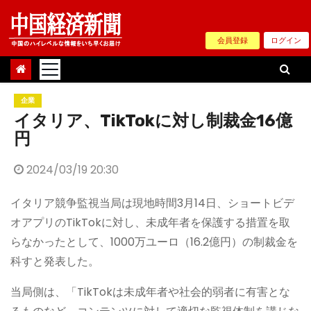
Skip
to
会員登録
ログイン
content
企業
イタリア、TikTokに対し制裁金16億
円
2024/03/19 20:30
イタリア競争監視当局は現地時間3月14日、ショートビデ
オアプリのTikTokに対し、未成年者を保護する措置を取
らなかったとして、1000万ユーロ（16.2億円）の制裁金を
科すと発表した。
当局側は、「TikTokは未成年者や社会的弱者に有害とな