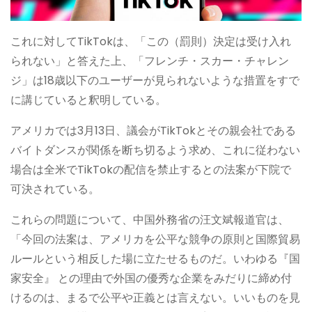
これに対してTikTokは、「この（罰則）決定は受け入れ
られない」と答えた上、「フレンチ・スカー・チャレン
ジ」は18歳以下のユーザーが見られないような措置をすで
に講じていると釈明している。
アメリカでは3月13日、議会がTikTokとその親会社である
バイトダンスが関係を断ち切るよう求め、これに従わない
場合は全米でTikTokの配信を禁止するとの法案が下院で
可決されている。
これらの問題について、中国外務省の汪文斌報道官は、
「今回の法案は、アメリカを公平な競争の原則と国際貿易
ルールという相反した場に立たせるものだ。いわゆる『国
家安全』 との理由で外国の優秀な企業をみだりに締め付
けるのは、まるで公平や正義とは言えない。いいものを見