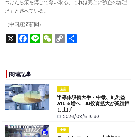
つけたら策を講じて奪い取る、これは完全に強盗の論理
だ」と述べている。
（中国経済新聞）
X
F
Li
W
C
S
a
n
e
o
h
c
e
C
p
ar
e
h
y
e
b
a
Li
関連記事
o
t
n
企業
o
k
半導体設備大手・中微、純利益
k
310％増へ AI投資拡大が業績押
し上げ
2026/08/5 10:30
企業