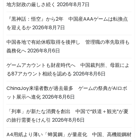
地方財政の厳しさ続く
2026年8月7日
『黒神話：悟空』から2年 中国産AAAゲームは転換点
を迎えるか
2026年8月7日
中国各地で有給休暇取得を後押し 管理職の率先取得も
義務化へ
2026年8月6日
ゲームアカウントも財産時代へ 中国裁判所、母親によ
る87アカウント相続を認める
2026年8月6日
ChinaJoy来場者数が過去最多 ゲームの祭典がAIロボ
ット展示へ進化
2026年8月6日
「列車」が新たな消費を創出 中国で“鉄道＋観光”が夏
の旅行需要をけん引
2026年8月6日
A4用紙より薄い「蝉翼鋼」が量産化 中国、高機能鋼材