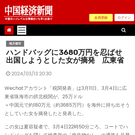
Skip
to
会員登録
ログイン
content
地方都市
ハンドバッグに3680万円を忍ばせ
出国しようとした女が摘発 広東省
2024/03/13 20:30
Wechatアカウント「税関発表」は3月11日、3月4日に広
東省珠海市の拱北税関が、25万ドル
＝中国元で約180万元（約3685万円）を海外に持ち出そう
としていた女を摘発したと発表した。
この女は夏容疑者で、3月4日22時50分ごろ、コートでハ