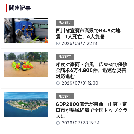
e
h
y
e
b
a
Li
関連記事
o
t
n
地方都市
o
k
四川省宜賓市高県でM4.9の地
k
震 1人死亡、6人負傷
2026/08/7 22:18
地方都市
相次ぐ豪雨・台風 広東省で保険
金請求6万4,800件、迅速な災害
対応進む
2026/07/31 12:30
地方都市
GDP2000億元が目前 山東・竜
口市が県域経済で全国トップクラ
スに
2026/07/28 15:34