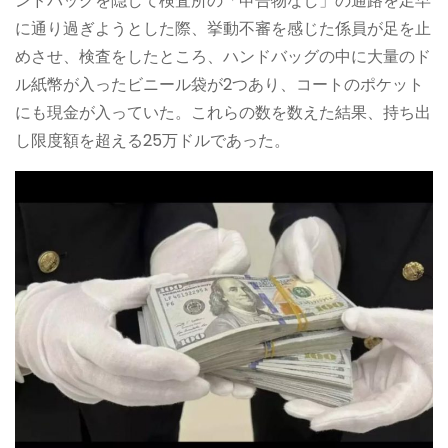
ンドバッグを隠して検査所の「申告物なし」の通路を足早
に通り過ぎようとした際、挙動不審を感じた係員が足を止
めさせ、検査をしたところ、ハンドバッグの中に大量のド
ル紙幣が入ったビニール袋が2つあり、コートのポケット
にも現金が入っていた。これらの数を数えた結果、持ち出
し限度額を超える25万ドルであった。