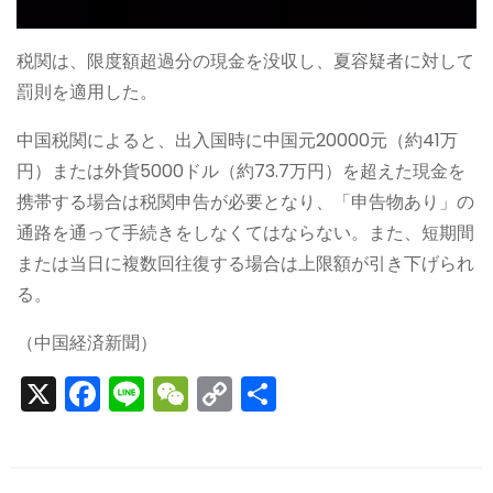
税関は、限度額超過分の現金を没収し、夏容疑者に対して
罰則を適用した。
中国税関によると、出入国時に中国元20000元（約41万
円）または外貨5000ドル（約73.7万円）を超えた現金を
携帯する場合は税関申告が必要となり、「申告物あり」の
通路を通って手続きをしなくてはならない。また、短期間
または当日に複数回往復する場合は上限額が引き下げられ
る。
（中国経済新聞）
X
F
Li
W
C
S
a
n
e
o
h
c
e
C
p
ar