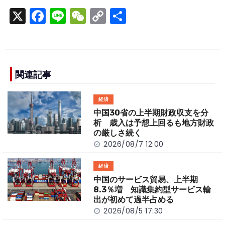
X
F
Li
W
C
S
a
n
e
o
h
c
e
C
p
ar
e
h
y
e
b
a
Li
関連記事
o
t
n
経済
o
k
中国30省の上半期財政収支を分
k
析 歳入は予想上回るも地方財政
の厳しさ続く
2026/08/7 12:00
経済
中国のサービス貿易、上半期
8.3％増 知識集約型サービス輸
出が初めて過半占める
2026/08/5 17:30