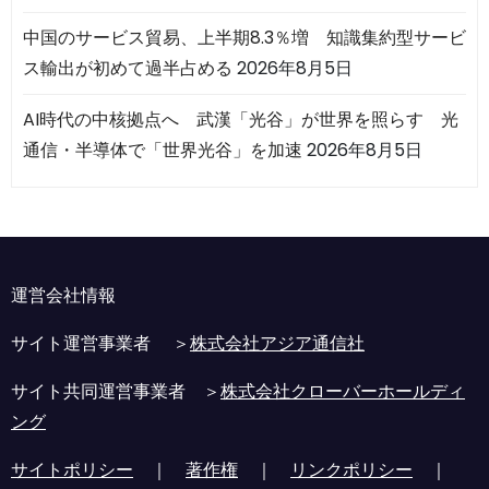
中国のサービス貿易、上半期8.3％増 知識集約型サービ
ス輸出が初めて過半占める
2026年8月5日
AI時代の中核拠点へ 武漢「光谷」が世界を照らす 光
通信・半導体で「世界光谷」を加速
2026年8月5日
運営会社情報
サイト運営事業者 ＞
株式会社アジア通信社
サイト共同運営事業者 ＞
株式会社クローバーホールディ
ング
サイトポリシー
｜
著作権
｜
リンクポリシー
｜