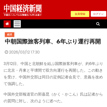
Skip
to
会員登録
ログイン
content
経済
中朝国際旅客列車、6年ぶり運行再開
2026/03/12 17:30
3月12日、中国と北朝鮮を結ぶ国際旅客列車が、約6年ぶり
に北京・丹東と平壌間で双方向運行を再開した。この動き
を受け、中国外交部は同日の定例記者会見で、意義を改め
て強調した。
中国外交部報道官の郭嘉昆（かく・かこん）氏は記者から
の質問に対し、次のように述べた。