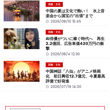
o
t
n
芸能・文化
o
k
中国の夏は文化で熱い！ 水上音
k
楽会から国宝の“出張”まで
2026/08/10 15:45
芸能・文化
AI俳優がついに稼ぐ時代へ 再生
2.2億回、広告単価420万円の衝
撃
2026/08/4 12:30
芸能・文化
中国神話「八仙」がアニメ映画
化 初日興収12.7億元、今夏最高
評価で好発進
2026/07/19 14:30