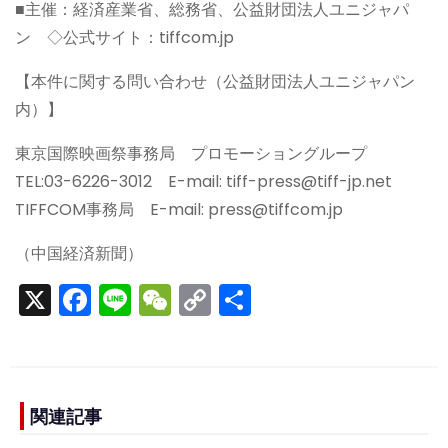
■主催：経済産業省、総務省、公益財団法人ユニジャパ
ン ◇公式サイト：tiffcom.jp
【本件に関する問い合わせ（公益財団法人ユニジャパン
内）】
東京国際映画祭事務局 プロモーショングループ
TEL:03-6226-3012 E-mail: tiff-press@tiff-jp.net
TIFFCOM事務局 E-mail: press@tiffcom.jp
（中国経済新聞）
X
F
Li
W
C
S
a
n
e
o
h
c
e
C
p
ar
e
h
y
e
b
a
Li
関連記事