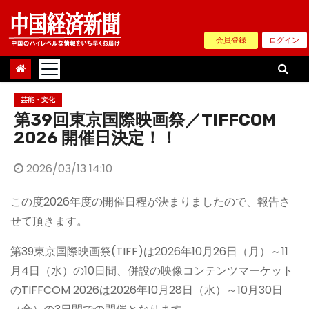
Skip
to
会員登録
ログイン
content
芸能・文化
第39回東京国際映画祭／TIFFCOM
2026 開催日決定！！
2026/03/13 14:10
この度2026年度の開催日程が決まりましたので、報告さ
せて頂きます。
第39東京国際映画祭(TIFF)は2026年10月26日（月）～11
月4日（水）の10日間、併設の映像コンテンツマーケット
のTIFFCOM 2026は2026年10月28日（水）～10月30日