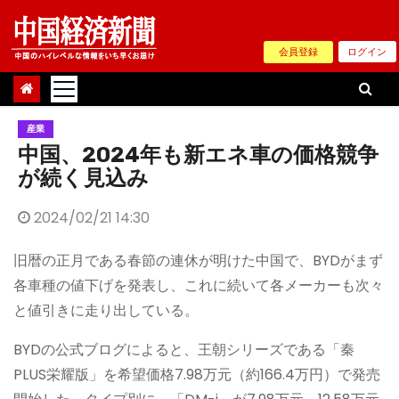
Skip
to
会員登録
ログイン
content
産業
中国、2024年も新エネ車の価格競争
が続く見込み
2024/02/21 14:30
旧暦の正月である春節の連休が明けた中国で、BYDがまず
各車種の値下げを発表し、これに続いて各メーカーも次々
と値引きに走り出している。
BYDの公式ブログによると、王朝シリーズである「秦
PLUS栄耀版」を希望価格7.98万元（約166.4万円）で発売