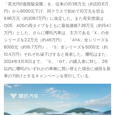
「星光150進階版栄耀」を、従来の10.58万元（約220.6万
円）から6000元下げ、同クラスで初めて10万元を切る
9.98万元（約208.1万円）に改定した。また長安啓源は
Q05、A05の両タイプをともに最低価格7.39万元（約154.1
万円）とした。さらに哪吒汽車は、主力である「X」の全
シリーズを2.2万元（約46万円）、「AYA」全シリーズを
8000元（約16.7万円）、「S」全シリーズを5000元（約
10.4万円）それぞれ値下げすると発表した。哪吒はまた、
2024年3月31日まで、「S」「GT」の購入者に対し、2年
以内に哪吒のいずれかの車種に買い替えた場合に値段を新
車の7掛けとするキャンペーンを実行している。