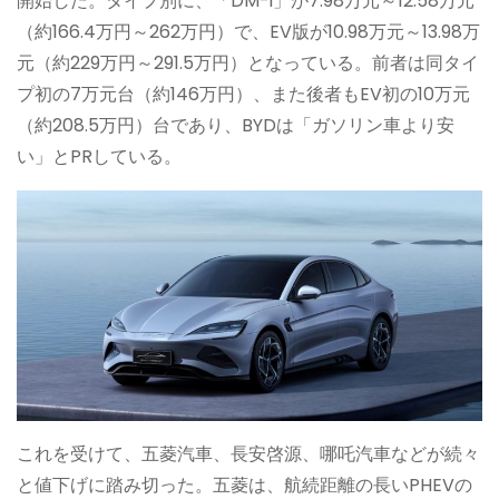
開始した。タイプ別に、「DM-i」が7.98万元～12.58万元
（約166.4万円～262万円）で、EV版が10.98万元～13.98万
元（約229万円～291.5万円）となっている。前者は同タイ
プ初の7万元台（約146万円）、また後者もEV初の10万元
（約208.5万円）台であり、BYDは「ガソリン車より安
い」とPRしている。
これを受けて、五菱汽車、長安啓源、哪吒汽車などが続々
と値下げに踏み切った。五菱は、航続距離の長いPHEVの