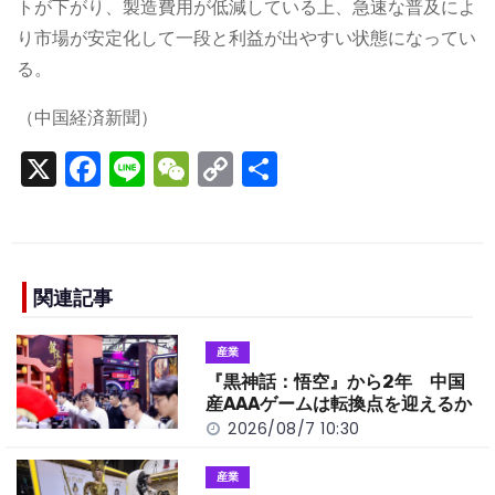
トが下がり、製造費用が低減している上、急速な普及によ
り市場が安定化して一段と利益が出やすい状態になってい
る。
（中国経済新聞）
X
F
Li
W
C
S
a
n
e
o
h
c
e
C
p
ar
e
h
y
e
b
a
Li
関連記事
o
t
n
産業
o
k
『黒神話：悟空』から2年 中国
k
産AAAゲームは転換点を迎えるか
2026/08/7 10:30
産業