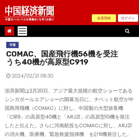
Skip
to
会員登録
ログイン
content
市場
COMAC、国産飛行機56機を受注
うち40機が高原型C919
2024/02/21 08:30
澎湃新聞は2月20日、アジア最大規模の航空ショーである
シンガポールエアショーの開幕当日に、チベット航空が中
国商用飛機（COMAC）に対し、中国製の大型旅客機
「C919」の高原型40機と「ARJ21」の高原型10機を発注
したと伝えた。さらに河南航投もCOMACに対し、ARJ21
の消火機、医療機、緊急救援指揮機 を計6機発注した。