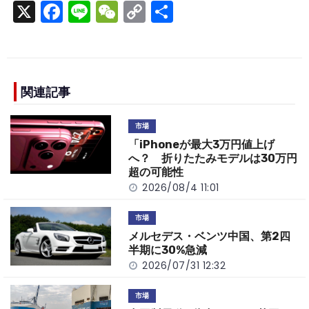
X
F
Li
W
C
S
a
n
e
o
h
c
e
C
p
ar
e
h
y
e
b
a
Li
関連記事
o
t
n
市場
o
k
「iPhoneが最大3万円値上げ
k
へ？ 折りたたみモデルは30万円
超の可能性
2026/08/4 11:01
市場
メルセデス・ベンツ中国、第2四
半期に30%急減
2026/07/31 12:32
市場