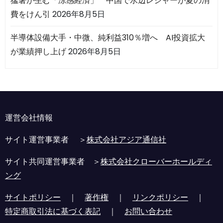
猛暑が生む「涼感経済」 中国で水辺レジャーが夏の消
費をけん引
2026年8月5日
半導体設備大手・中微、純利益310％増へ AI投資拡大
が業績押し上げ
2026年8月5日
運営会社情報
サイト運営事業者 ＞
株式会社アジア通信社
サイト共同運営事業者 ＞
株式会社クローバーホールディ
ング
サイトポリシー
｜
著作権
｜
リンクポリシー
｜
特定商取引法に基づく表記
｜
お問い合わせ