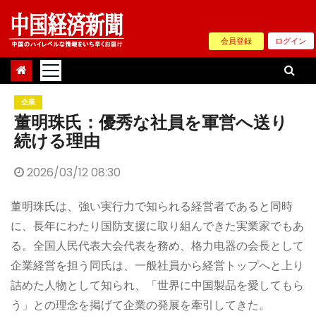
Skip
to
会員登録
ログイン
content
企業
董明珠氏：優秀な社員を軍営へ送り
続ける理由
2026/03/12 08:30
董明珠氏は、強い実行力で知られる経営者であると同時
に、長年にわたり国防支援に取り組んできた実業家でもあ
る。全国人民代表大会代表を務め、格力电器の会長として
企業経営を担う同氏は、一般社員から経営トップへと上り
詰めた人物として知られ、「世界に中国製品を愛してもら
う」との理念を掲げて企業の発展を牽引してきた。