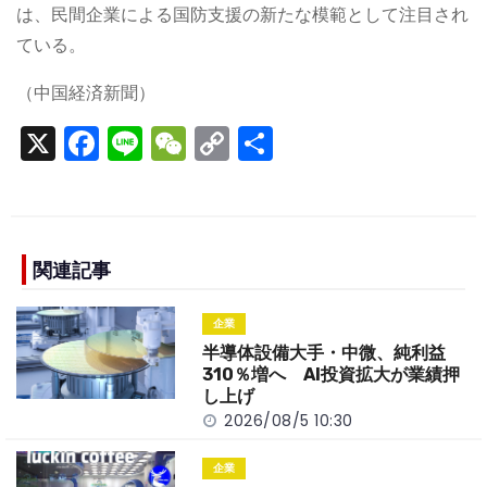
は、民間企業による国防支援の新たな模範として注目され
ている。
（中国経済新聞）
X
F
Li
W
C
S
a
n
e
o
h
c
e
C
p
ar
e
h
y
e
b
a
Li
関連記事
o
t
n
企業
o
k
半導体設備大手・中微、純利益
k
310％増へ AI投資拡大が業績押
し上げ
2026/08/5 10:30
企業