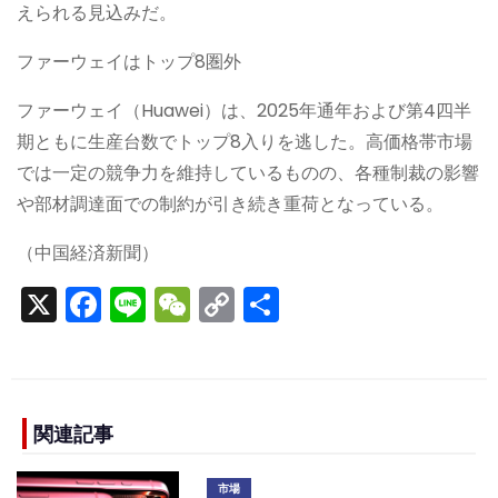
えられる見込みだ。
ファーウェイはトップ8圏外
ファーウェイ（Huawei）は、2025年通年および第4四半
期ともに生産台数でトップ8入りを逃した。高価格帯市場
では一定の競争力を維持しているものの、各種制裁の影響
や部材調達面での制約が引き続き重荷となっている。
（中国経済新聞）
X
F
Li
W
C
S
a
n
e
o
h
c
e
C
p
ar
e
h
y
e
b
a
Li
関連記事
o
t
n
市場