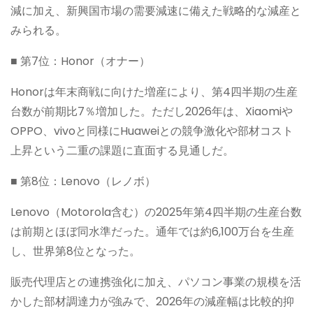
減に加え、新興国市場の需要減速に備えた戦略的な減産と
みられる。
■ 第7位：Honor（オナー）
Honorは年末商戦に向けた増産により、第4四半期の生産
台数が前期比7％増加した。ただし2026年は、Xiaomiや
OPPO、vivoと同様にHuaweiとの競争激化や部材コスト
上昇という二重の課題に直面する見通しだ。
■ 第8位：Lenovo（レノボ）
Lenovo（Motorola含む）の2025年第4四半期の生産台数
は前期とほぼ同水準だった。通年では約6,100万台を生産
し、世界第8位となった。
販売代理店との連携強化に加え、パソコン事業の規模を活
かした部材調達力が強みで、2026年の減産幅は比較的抑