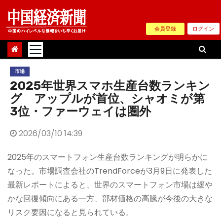
Skip
to
会員登録
ログイン
content
市場
2025年世界スマホ生産台数ランキン
グ アップルが首位、シャオミが第
3位・ファーウェイは圏外
2026/03/10 14:39
2025年のスマートフォン生産台数ランキングが明らかに
なった。市場調査会社のTrendForceが3月9日に発表した
最新レポートによると、世界のスマートフォン市場は緩や
かな回復傾向にある一方、部材価格の高騰が今後の大きな
リスク要因になると見られている。