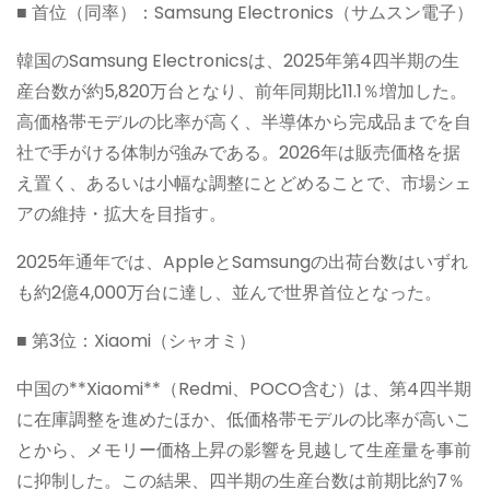
■ 首位（同率）：Samsung Electronics（サムスン電子）
韓国のSamsung Electronicsは、2025年第4四半期の生
産台数が約5,820万台となり、前年同期比11.1％増加した。
高価格帯モデルの比率が高く、半導体から完成品までを自
社で手がける体制が強みである。2026年は販売価格を据
え置く、あるいは小幅な調整にとどめることで、市場シェ
アの維持・拡大を目指す。
2025年通年では、AppleとSamsungの出荷台数はいずれ
も約2億4,000万台に達し、並んで世界首位となった。
■ 第3位：Xiaomi（シャオミ）
中国の**Xiaomi**（Redmi、POCO含む）は、第4四半期
に在庫調整を進めたほか、低価格帯モデルの比率が高いこ
とから、メモリー価格上昇の影響を見越して生産量を事前
に抑制した。この結果、四半期の生産台数は前期比約7％