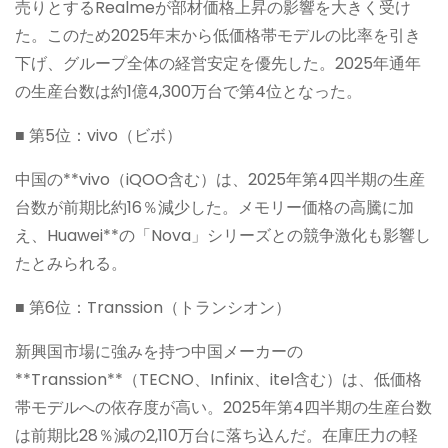
売りとするRealmeが部材価格上昇の影響を大きく受け
た。このため2025年末から低価格帯モデルの比率を引き
下げ、グループ全体の経営安定を優先した。2025年通年
の生産台数は約1億4,300万台で第4位となった。
■ 第5位：vivo（ビボ）
中国の**vivo（iQOO含む）は、2025年第4四半期の生産
台数が前期比約16％減少した。メモリー価格の高騰に加
え、Huawei**の「Nova」シリーズとの競争激化も影響し
たとみられる。
■ 第6位：Transsion（トランシオン）
新興国市場に強みを持つ中国メーカーの
**Transsion**（TECNO、Infinix、itel含む）は、低価格
帯モデルへの依存度が高い。2025年第4四半期の生産台数
は前期比28％減の2,110万台に落ち込んだ。在庫圧力の軽