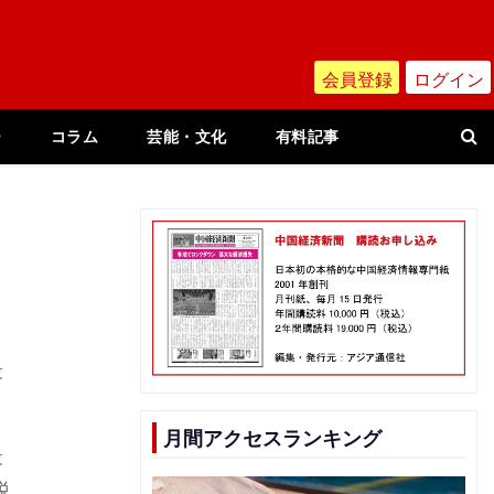
会員登録
ログイン
ー
コラム
芸能・文化
有料記事
最
月間アクセスランキング
最
税