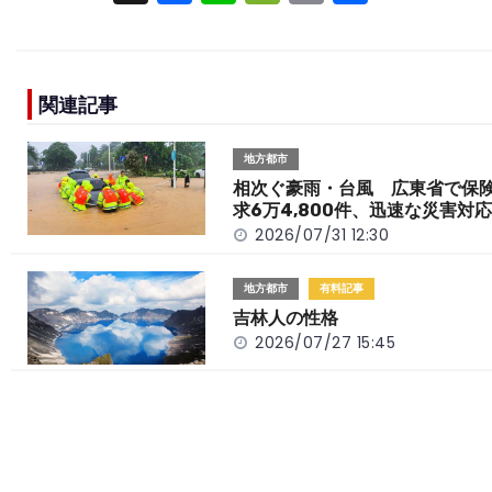
a
n
e
o
h
c
e
C
p
ar
e
h
y
e
関連記事
b
a
Li
o
t
n
地方都市
o
k
相次ぐ豪雨・台風 広東省で保
求6万4,800件、迅速な災害対
k
2026/07/31 12:30
地方都市
有料記事
吉林人の性格
2026/07/27 15:45