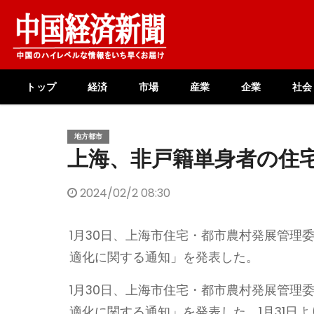
Skip
to
content
トップ
経済
市場
産業
企業
社会
地方都市
上海、非戸籍単身者の住
2024/02/2 08:30
1月30日、上海市住宅・都市農村発展管理
適化に関する通知」を発表した。
1月30日、上海市住宅・都市農村発展管理
適化に関する通知」を発表した。1月31日