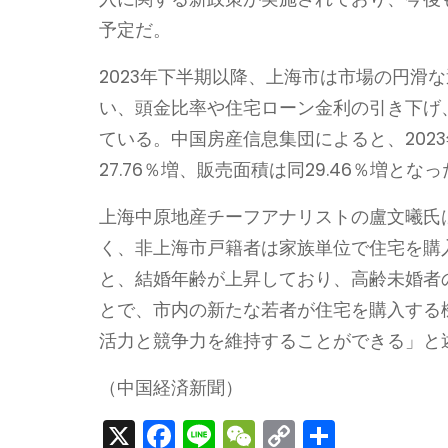
予定だ。
2023年下半期以降、上海市は市場の円滑
い、頭金比率や住宅ローン金利の引き下げ
ている。中国房産信息集団によると、202
27.76％増、販売面積は同29.46％増とな
上海中原地産チーフアナリストの盧文曦氏
く、非上海市戸籍者は家族単位で住宅を購
と、結婚年齢が上昇しており、高齢未婚者
とで、市内の新たな若者が住宅を購入する
活力と競争力を維持することができる」と
（中国経済新聞）
X
F
Li
W
C
S