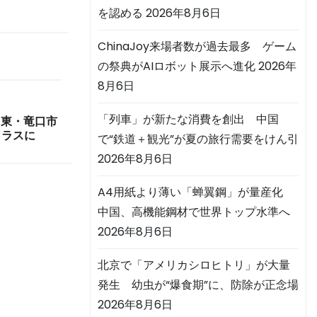
を認める
2026年8月6日
ChinaJoy来場者数が過去最多 ゲーム
の祭典がAIロボット展示へ進化
2026年
8月6日
「列車」が新たな消費を創出 中国
山東・竜口市
クラスに
で“鉄道＋観光”が夏の旅行需要をけん引
2026年8月6日
A4用紙より薄い「蝉翼鋼」が量産化
中国、高機能鋼材で世界トップ水準へ
2026年8月6日
北京で「アメリカシロヒトリ」が大量
発生 幼虫が“爆食期”に、防除が正念場
2026年8月6日