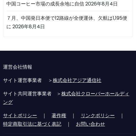
中国コーヒー市場の成長余地に自信
2026年8月4日
７月、中国発日本便で12路線が全便運休、欠航は1,195便
に
2026年8月4日
運営会社情報
サイト運営事業者 ＞
株式会社アジア通信社
サイト共同運営事業者 ＞
株式会社クローバーホールディ
ング
サイトポリシー
｜
著作権
｜
リンクポリシー
｜
特定商取引法に基づく表記
｜
お問い合わせ