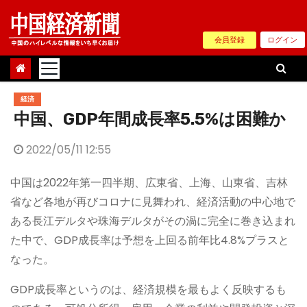
Skip
to
会員登録
ログイン
content
経済
中国、GDP年間成長率5.5%は困難か
2022/05/11 12:55
中国は2022年第一四半期、広東省、上海、山東省、吉林
省など各地が再びコロナに見舞われ、経済活動の中心地で
ある長江デルタや珠海デルタがその渦に完全に巻き込まれ
た中で、GDP成長率は予想を上回る前年比4.8%プラスと
なった。
GDP成長率というのは、経済規模を最もよく反映するも