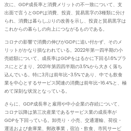
次に、GDP成長率と消費メリットの不一致について、支
出面で言うとGDPは消費、投資、貿易黒字の3種類に分け
られ、消費は暮らしぶりの改善を示し、投資と貿易黒字は
これからの暮らしの向上につながるものである。
コロナの影響で消費の伸びがGDPに追い付かず、そのメ
リットがかなり損なわれている。2022年第一四半期の小
売総額について、成長率はGDPをはるかに下回る1.6%プラ
スにとどまり、2021年第四四半期の3.5%から大きく落ち
込んでいる。特に3月は前年比-3.5%であり、中でも飲食
業を中心とするサービス関連の消費は前年比-16.4%と、極
めて深刻な状況となっている。
さらに、GDP成長率と雇用や中小企業の存続について、
コロナ以降は第三次産業であるサービス業の成長率が
GDPを下回っている。卸売り・小売、交通運輸、荷役・
運送および倉庫業、郵政事業，宿泊・飲食、市民サービ