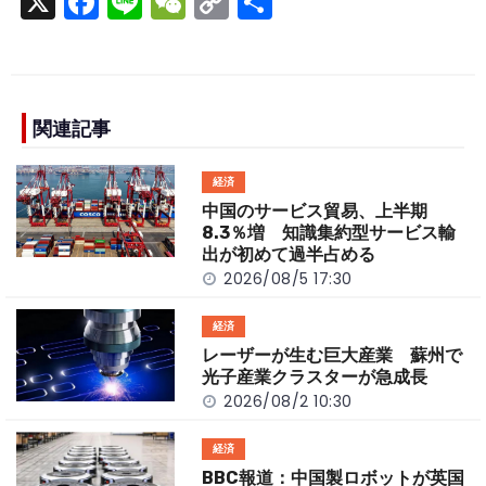
X
F
Li
W
C
S
a
n
e
o
h
c
e
C
p
ar
e
h
y
e
b
a
Li
関連記事
o
t
n
経済
o
k
中国のサービス貿易、上半期
k
8.3％増 知識集約型サービス輸
出が初めて過半占める
2026/08/5 17:30
経済
レーザーが生む巨大産業 蘇州で
光子産業クラスターが急成長
2026/08/2 10:30
経済
BBC報道：中国製ロボットが英国