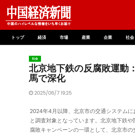
Skip
to
content
トップ
経済
市場
産業
企業
社会
社会
北京地下鉄の反腐敗運動
馬で深化
2025/06/7 19:25
2024年4月以降、北京市の交通システム
と調査対象となっています。北京地下鉄や
腐敗キャンペーンの一環として、北京市の