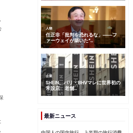
地
会
保
最新ニュース
た
地
中国人の国内旅行、上半期の旅行消費