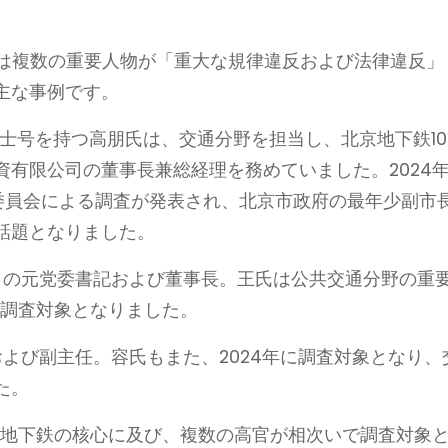
では複数の重要人物が「重大な規律違反および法律違反」
主な事例です。
博士号を持つ高朋氏は、交通分野を担当し、北京地下鉄10
有限公司の董事長兼総経理を務めていました。2024
委員会による調査が発表され、北京市政府の最年少副市
話題となりました。
司の元党委書記および董事長。王氏は公共交通分野の重
で調査対象となりました。
よび副主任。容氏もまた、2024年に調査対象となり、
た。
京地下鉄の核心に及び、複数の高官が相次いで調査対象