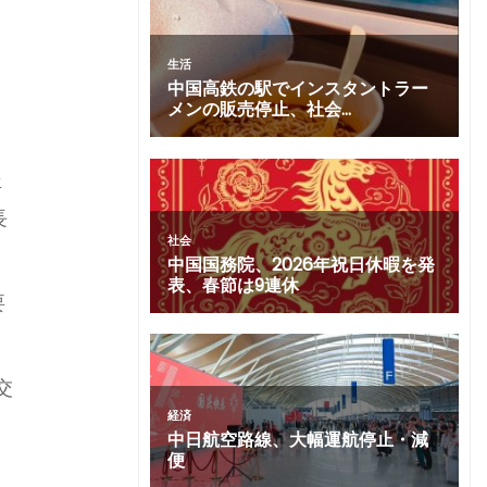
年
長
要
交
と