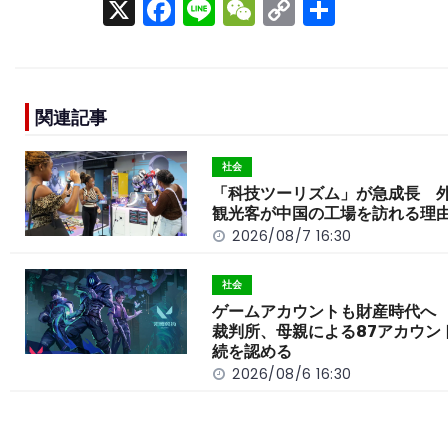
X
F
Li
W
C
S
a
n
e
o
h
c
e
C
p
ar
e
h
y
e
関連記事
b
a
Li
o
t
n
社会
o
k
「科技ツーリズム」が急成長 
観光客が中国の工場を訪れる理
k
2026/08/7 16:30
社会
ゲームアカウントも財産時代へ
裁判所、母親による87アカウン
続を認める
2026/08/6 16:30