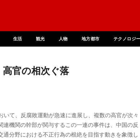
生活
観光
人物
地方都市
テクノロジ
：高官の相次ぐ落
において、反腐敗運動が急速に進展し、複数の高官が次々
関連機関の幹部が関与するこの一連の事件は、中国の反
交通分野における不正行為の根絶を目指す動きを象徴し