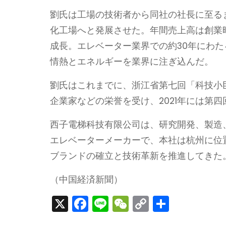
劉氏は工場の技術者から同社の社長に至る
化工場へと発展させた。年間売上高は創業時の
成長。エレベーター業界での約30年にわ
情熱とエネルギーを業界に注ぎ込んだ。
劉氏はこれまでに、浙江省第七回「科技小
企業家などの栄誉を受け、2021年には第
西子電梯科技有限公司は、研究開発、製造
エレベーターメーカーで、本社は杭州に位
ブランドの確立と技術革新を推進してきた
（中国経済新聞）
X
F
Li
W
C
S
a
n
e
o
h