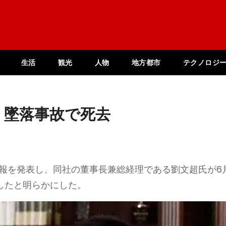
生活
観光
人物
地方都市
テクノロジ
、墜落事故で死去
訃報を発表し、同社の董事長兼総経理である劉文超氏が6
したと明らかにした。