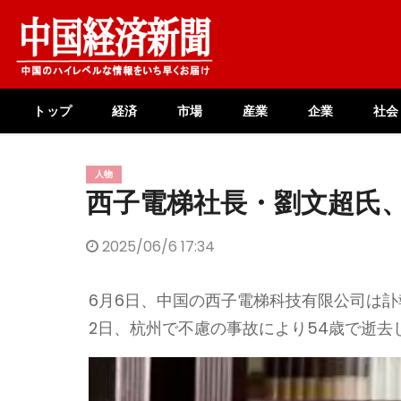
Skip
to
content
トップ
経済
市場
産業
企業
社会
人物
西子電梯社長・劉文超氏
2025/06/6 17:34
6月6日、中国の西子電梯科技有限公司は
2日、杭州で不慮の事故により54歳で逝去