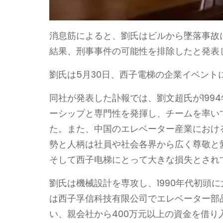
消息筋によると、劉氏はビルから墜落事故
結果、刑事事件の可能性を排除したと発表
劉氏は5月30日、西子電梯の企業イベント
同社が発表した訃報では、劉文超氏が199
ーシップと専門性を発揮し、チームを率い
た。また、中国のエレベーター産業におけ
勢と人柄は社員や社会各界から広く尊敬と
そして西子电梯にとって大きな損失とされ
劉氏は機械設計を専攻し、1990年代初頭
は西子孚信科技有限公司でエレベーター部品
い、親会社から400万元以上の資金を借