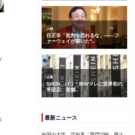
ダ
に
最新ニュース
率
中国の大学、芸術系「専門試験」廃止