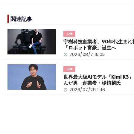
c
e
C
p
ar
e
h
y
e
関連記事
b
a
Li
o
t
n
人物
o
k
宇樹科技創業者、90年代生まれ
「ロボット富豪」誕生へ
k
2026/08/7 15:05
人物
世界最大級AIモデル「Kimi K3
んだ男 創業者・楊植麟氏
2026/07/29 11:16