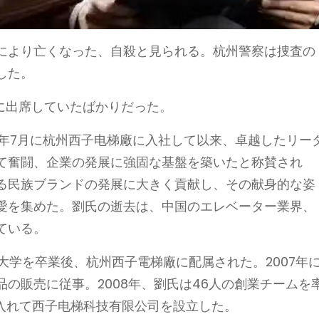
により亡くなった、自殺と見られる。杭州警察は捜査の
した。
に出席していたばかりだった。
4年7月に杭州西子电梯廠に入社して以来、卓越したリー
て奮闘、企業の発展に強固な基盤を築いたと称賛され
る民族ブランドの発展に大きく貢献し、その献身的な姿
愛を集めた。劉氏の逝去は、中国のエレベーター業界、
ている。
に大学を卒業後、杭州西子電梯廠に配属された。2007年
の販売に従事。2008年、劉氏は46人の創業チームを
り入れて西子电梯科技有限公司を設立した。