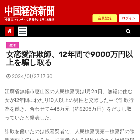
Skip
to
会員登録
ログイン
content
生活
女恋愛詐欺師、12年間で9000万円以
上を騙し取る
2024/01/27 17:30
江蘇省無錫市恵山区の人民検察院は1月24日、無錫に住む
女が12年間にわたり10人以上の男性と交際した中で詐欺行
為を働き、合わせて448万元（約9206万円）をだまし取
っていたと発表した。
詐欺を働いたのは銭容疑者で、人民検察院第一検察部の陳