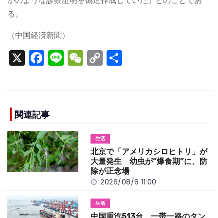
かのような診察証明を偽造作成していた」とのことであ
る。
（中国経済新聞）
X
F
Li
W
C
S
a
n
e
o
h
c
e
C
p
ar
e
h
y
e
b
a
Li
関連記事
o
t
n
生活
o
k
北京で「アメリカシロヒトリ」が
k
大量発生 幼虫が“爆食期”に、防
除が正念場
2026/08/6 11:00
生活
中国重汽513台、一帯一路のタン