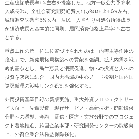
生産総額成長率5%左右を提案した。地方一般公共予算収
入成長2%、全社会研究開発経費支出がGDP比4.6%左右、
城镇調査失業率5%以内、居民一人当たり可処分所得成長
が経済成長と基本的に同期、居民消費価格上昇率2%左右
とする。
重点工作の第一位に位置づけられたのは「内需主導作用の
強化」で、新発展格局構築への貢献を強調。拡大内需を戦
略的基点とし、民生恵及と消費促進、物への投資と人への
投資を緊密に結合。国内大循環の中心ノード役割と国内国
際双循環の戦略リンク役割を強化する。
外商投資産業目録の新版実施、重大外資プロジェクトサー
ビス向上、先進製造・現代サービス・高新技術・節能環保
分野への誘導、金融・電信・医療・文旅分野でのプロジェ
クト着地推進、跨国企業本部・研究開発センターの能級向
上、外資企業合法権益保障強化。