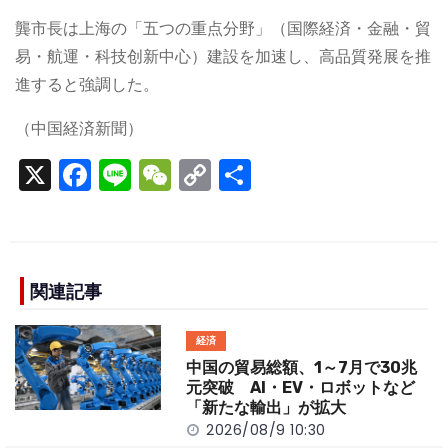
龔市長は上海の「五つの重点分野」（国際経済・金融・貿
易・航運・科技创新中心）建設を加速し、高品質発展を推
進すると強調した。
（中国経済新聞）
X
F
Li
W
C
S
a
n
e
o
h
c
e
C
p
ar
e
h
y
e
b
a
Li
関連記事
o
t
n
経済
o
k
中国の貿易総額、1～7月で30兆
k
元突破 AI・EV・ロボットなど
「新たな輸出」が拡大
2026/08/9 10:30