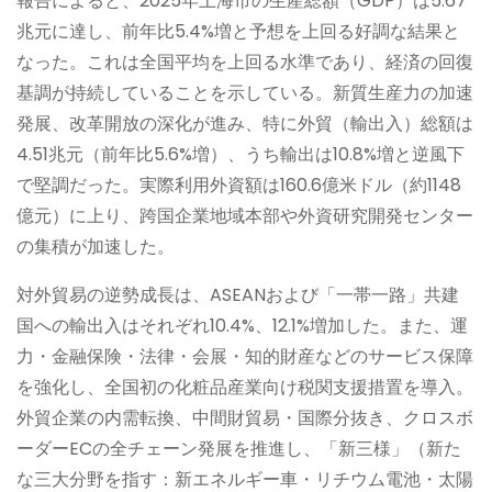
報告によると、2025年上海市の生産総額（GDP）は5.67
兆元に達し、前年比5.4%増と予想を上回る好調な結果と
なった。これは全国平均を上回る水準であり、経済の回復
基調が持続していることを示している。新質生産力の加速
発展、改革開放の深化が進み、特に外貿（輸出入）総額は
4.51兆元（前年比5.6%増）、うち輸出は10.8%増と逆風下
で堅調だった。実際利用外資額は160.6億米ドル（約1148
億元）に上り、跨国企業地域本部や外資研究開発センター
の集積が加速した。
対外貿易の逆勢成長は、ASEANおよび「一帯一路」共建
国への輸出入はそれぞれ10.4%、12.1%増加した。また、運
力・金融保険・法律・会展・知的財産などのサービス保障
を強化し、全国初の化粧品産業向け税関支援措置を導入。
外貿企業の内需転換、中間財貿易・国際分抜き、クロスボ
ーダーECの全チェーン発展を推進し、「新三様」（新た
な三大分野を指す：新エネルギー車・リチウム電池・太陽