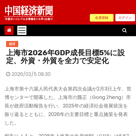
Skip
to
会員登録
ログイン
content
経済
上海市2026年GDP成長目標5%に設
定、外資・外貿を全力で安定化
2026/02/5 08:30
上海市第十六届人民代表大会第四次会議が2月3日上午、世
博センターで開幕した。上海市の龔正（Gong Zheng）市
長が政府活動報告を行い、2025年の経済社会発展状況を
振り返るとともに、2026年の主要目標と重点施策を発表
した。