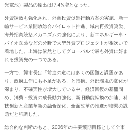
光電池）製品の輸出は17.4%増となった。
外資誘致も強化され、外商投資促進行動方案の実施、新一
輪サービス業開放総合パイロット推進、域内再投資奨励、
海外招商統括メカニズムの強化により、新エネルギー車・
バイオ医薬などの分野で大型外資プロジェクトが相次いで
着地した。上海は依然としてグローバルで最も外資に好ま
れる投資先の一つである。
一方で、龔市長は「前進の道には多くの困難と課題があ
り、政府工作にも不足がある」と指摘。外部環境の変化が
深まり、不確実性が増大している中、経済回復の基盤固
め、消費・投資の成長動力強化、新旧動能転換の加速、科
技创新と産業革新の融合深化、全面改革の推進が喫緊の課
題だと強調した。
総合的な判断のもと、2026年の主要预期目標として全市