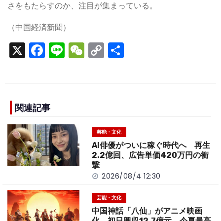
さをもたらすのか、注目が集まっている。
（中国経済新聞）
X
F
Li
W
C
S
a
n
e
o
h
c
e
C
p
ar
e
h
y
e
b
a
Li
関連記事
o
t
n
芸能・文化
o
k
AI俳優がついに稼ぐ時代へ 再生
k
2.2億回、広告単価420万円の衝
撃
2026/08/4 12:30
芸能・文化
中国神話「八仙」がアニメ映画
化 初日興収12.7億元、今夏最高