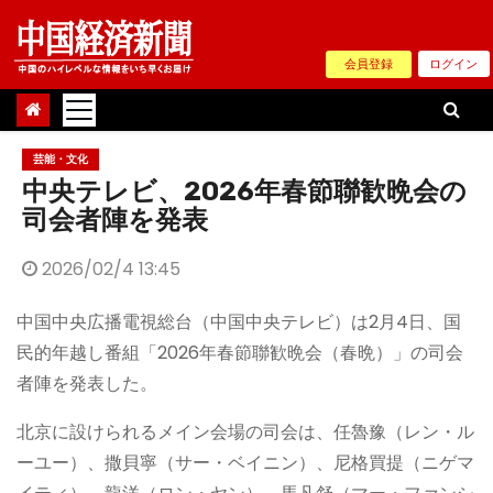
Skip
to
会員登録
ログイン
content
芸能・文化
中央テレビ、2026年春節聯歓晩会の
司会者陣を発表
2026/02/4 13:45
中国中央広播電視総台（中国中央テレビ）は2月4日、国
民的年越し番組「2026年春節聯歓晩会（春晩）」の司会
者陣を発表した。
北京に設けられるメイン会場の司会は、任魯豫（レン・ル
ーユー）、撒貝寧（サー・ベイニン）、尼格買提（ニゲマ