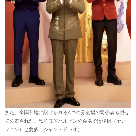
また、全国各地に設けられる4つの分会場の司会者も併せ
て公表された。黒竜江省ハルビン分会場では楊帆（ヤン・
ファン）と姜多（ジャン・ドゥオ）