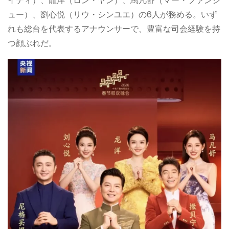
イティ）、龍洋（ロン・ヤン）、馬凡舒（マー・ファンシ
ュー）、劉心悦（リウ・シンユエ）の6人が務める。いず
れも総台を代表するアナウンサーで、豊富な司会経験を持
つ顔ぶれだ。