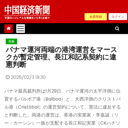
Skip
to
会員登録
ログイン
content
社会
パナマ運河両端の港湾運営をマース
クが暫定管理、長江和記系契約に違
憲判断
2026/02/3 19:30
パナマ最高裁判所は1月29日、パナマ運河の太平洋側に位
置するバルボア港（Balboa）と、大西洋側のクリストバ
ル港（Cristóbal）の運営契約について、憲法に違反する
と判断した。両港の運営は、香港の実業家・李嘉誠（リ
ー・カーシン）一族が支配する長江和記実業（CKハチソ