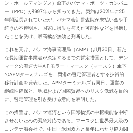
ン・ホールディングス）傘下のパナマ・ポーツ・カンパニ
ー（PPC）が1997年から担ってきた。契約は2021年に25
年間延長されていたが、パナマ会計監査院が未払い金や手
続きの不透明さ、国家に損失を与えた可能性などを指摘し
たことを受け、最高裁が無効と判断した。
これを受け、パナマ海事管理局（AMP）は1月30日、新た
な長期運営事業者が決定するまでの暫定措置として、デン
マークの海運大手A.P.モラー・マースク（マースク）傘下
のAPMターミナルズを、両港の暫定管理者とする技術的
移行計画を発表した。APMターミナルズも同日、運営の
継続性確保と、地域および国際貿易へのリスク低減を目的
に、暫定管理を引き受ける意向を表明した。
この措置は、パナマ運河という国際物流の中枢機能を中断
させないための緊急対応である。マースクは世界最大級の
コンテナ船会社で、中国・米国双方と長年にわたり協力関