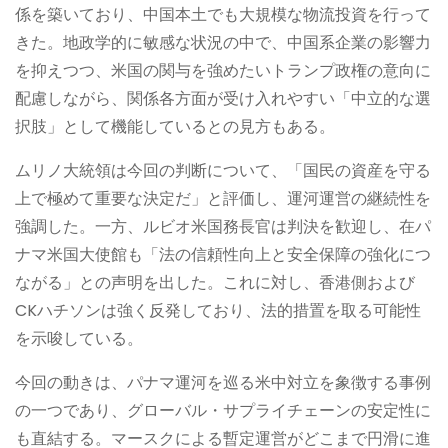
係を築いており、中国本土でも大規模な物流投資を行って
きた。地政学的に敏感な状況の中で、中国系企業の影響力
を抑えつつ、米国の関与を強めたいトランプ政権の意向に
配慮しながら、関係各方面が受け入れやすい「中立的な選
択肢」として機能しているとの見方もある。
ムリノ大統領は今回の判断について、「国民の資産を守る
上で極めて重要な決定だ」と評価し、運河運営の継続性を
強調した。一方、ルビオ米国務長官は判決を歓迎し、在パ
ナマ米国大使館も「法の信頼性向上と安全保障の強化につ
ながる」との声明を出した。これに対し、香港側および
CKハチソンは強く反発しており、法的措置を取る可能性
を示唆している。
今回の動きは、パナマ運河を巡る米中対立を象徴する事例
の一つであり、グローバル・サプライチェーンの安定性に
も直結する。マースクによる暫定運営がどこまで円滑に進