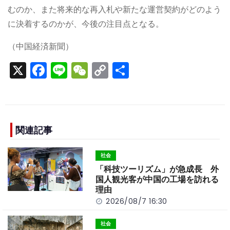
むのか、また将来的な再入札や新たな運営契約がどのよう
に決着するのかが、今後の注目点となる。
（中国経済新聞）
X
F
Li
W
C
S
a
n
e
o
h
c
e
C
p
ar
e
h
y
e
b
a
Li
関連記事
o
t
n
社会
o
k
「科技ツーリズム」が急成長 外
k
国人観光客が中国の工場を訪れる
理由
2026/08/7 16:30
社会