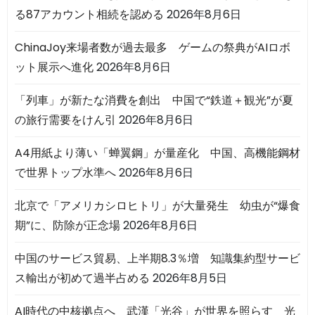
る87アカウント相続を認める
2026年8月6日
ChinaJoy来場者数が過去最多 ゲームの祭典がAIロボ
ット展示へ進化
2026年8月6日
「列車」が新たな消費を創出 中国で“鉄道＋観光”が夏
の旅行需要をけん引
2026年8月6日
A4用紙より薄い「蝉翼鋼」が量産化 中国、高機能鋼材
で世界トップ水準へ
2026年8月6日
北京で「アメリカシロヒトリ」が大量発生 幼虫が“爆食
期”に、防除が正念場
2026年8月6日
中国のサービス貿易、上半期8.3％増 知識集約型サービ
ス輸出が初めて過半占める
2026年8月5日
AI時代の中核拠点へ 武漢「光谷」が世界を照らす 光