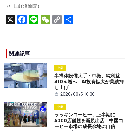
（中国経済新聞）
X
F
Li
W
C
S
a
n
e
o
h
c
e
C
p
ar
e
h
y
e
b
a
Li
関連記事
o
t
n
企業
o
k
半導体設備大手・中微、純利益
k
310％増へ AI投資拡大が業績押
し上げ
2026/08/5 10:30
企業
ラッキンコーヒー、上半期に
5000店舗超を新規出店 中国コ
ーヒー市場の成長余地に自信