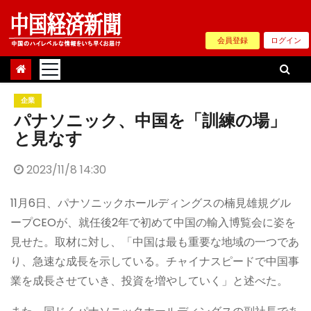
Skip
to
会員登録
ログイン
content
企業
パナソニック、中国を「訓練の場」
と見なす
2023/11/8 14:30
11月6日、パナソニックホールディングスの楠見雄規グル
ープCEOが、就任後2年で初めて中国の輸入博覧会に姿を
見せた。取材に対し、「中国は最も重要な地域の一つであ
り、急速な成長を示している。チャイナスピードで中国事
業を成長させていき、投資を増やしていく」と述べた。