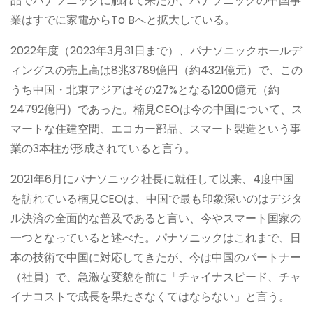
品でパナソニックに触れて来たが、パナソニックの中国事
業はすでに家電からTo Bへと拡大している。
2022年度（2023年3月31日まで）、パナソニックホールデ
ィングスの売上高は8兆3789億円（約4321億元）で、この
うち中国・北東アジアはその27%となる1200億元（約
24792億円）であった。楠見CEOは今の中国について、ス
マートな住建空間、エコカー部品、スマート製造という事
業の3本柱が形成されていると言う。
2021年6月にパナソニック社長に就任して以来、4度中国
を訪れている楠見CEOは、中国で最も印象深いのはデジタ
ル決済の全面的な普及であると言い、今やスマート国家の
一つとなっていると述べた。パナソニックはこれまで、日
本の技術で中国に対応してきたが、今は中国のパートナー
（社員）で、急激な変貌を前に「チャイナスピード、チャ
イナコストで成長を果たさなくてはならない」と言う。