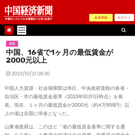
Skip
to
会員登録
ログイン
content
生活
中国、16省で1ヶ月の最低賃金が
2000元以上
2023/10/21 08:30
中国人力資源・社会保障部は18日、中央政府直轄の各省・
自治区・市の最低賃金基準（2023年10月1日時点）を発
表。現在、１ヶ月の最低賃金が2000元（約4万959円）以
上の省は全国に16省となった。
山東省政府は、このほど「省の最低賃金基準に関する通