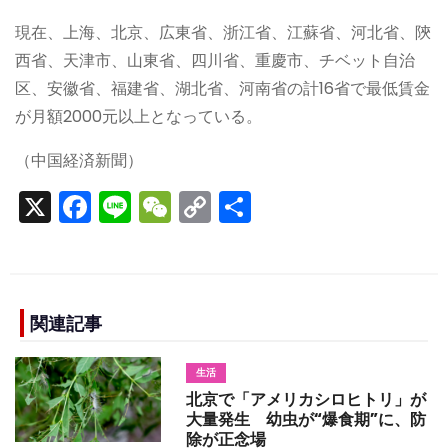
現在、上海、北京、広東省、浙江省、江蘇省、河北省、陝
西省、天津市、山東省、四川省、重慶市、チベット自治
区、安徽省、福建省、湖北省、河南省の計16省で最低賃金
が月額2000元以上となっている。
（中国経済新聞）
X
F
Li
W
C
S
a
n
e
o
h
c
e
C
p
ar
e
h
y
e
b
a
Li
関連記事
o
t
n
生活
o
k
北京で「アメリカシロヒトリ」が
k
大量発生 幼虫が“爆食期”に、防
除が正念場