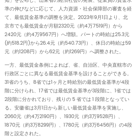
知」を公布し、山東省の経済社会の発展、従業員の賃金水
準の伸びなどに応じて、人力資源・社会保障部の審査を経
て、最低賃金基準の調整を決定。2023年9月1日より、北
京市でも最低賃金が月額2320元（約4万7519円）から
2420元（約4万9567円）へ増額。パートの時給は25.3元
(約518.2円)から26.4元（約540.73円）、休日の時給は59
元（約1208円）から62元（約1269円）へ調整された。
一方、最低賃金条例によれば、省、自治区、中央直轄市の
行政区ごとに異なる最低賃金基準を設けることができる。
31省のうち、8省では1ヶ月と時給別の最低賃金基準が4段
階に分けられ、17省では最低賃金基準が3段階に、1省では
2段階に分かれており、残りの 5 省では 1 段階となってい
る。安徽省は3月1日から新しい最低賃金基準を実施し、
2060元（約4万2190円）、1930元（約3万9528円）、
1870元（約3万8299円）、1780元（約3万6456円）の4段
階と設定された。