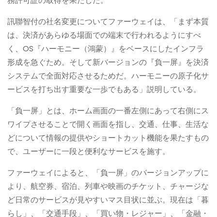
務許可証の取得を果たした。
訊聯智付の社名変更についてファーウェイは、「まず本質
は、決済があらゆる場面での端末で行われるようにすべ
く、OS『ハーモニー（鴻蒙）』をベースにしたインフラ
形成を急ぐため。そして新バージョンの『負一屏』を決済
システムで全面対応させるためだ。ハーモニーの原子化サ
ービスを打ち出す重要な一歩でもある」説明している。
「負一屏」とは、ホーム画面の一番左側にあって右側にス
ワイプさせることで開く画面を指し、交通、仕事、生活な
どについて情報の提供やショートカット機能を果たすもの
で、ユーザーに一段と便利なサービスを施す。
ファーウェイによると、「負一屏」のバージョンアップに
より、航空券、宿泊、列車や映画のチケット、チャージな
ど日常のサービスが見やすいマス目状に並ぶ。現在は「暮
らし」、「交通手段」、「買い物・レジャー」、「金融・