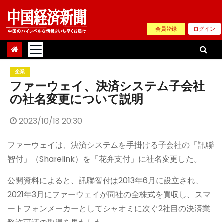
Skip
to
会員登録
ログイン
content
企業
ファーウェイ、決済システム子会社
の社名変更について説明
2023/10/18 20:30
ファーウェイは、決済システムを手掛ける子会社の「訊聯
智付」（Sharelink）を「花弁支付」に社名変更した。
公開資料によると、訊聯智付は2013年6月に設立され、
2021年3月にファーウェイが同社の全株式を買収し、スマ
ートフォンメーカーとしてシャオミに次ぐ2社目の決済業