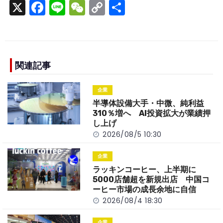
X
F
Li
W
C
S
a
n
e
o
h
c
e
C
p
ar
e
h
y
e
b
a
Li
関連記事
o
t
n
企業
o
k
半導体設備大手・中微、純利益
k
310％増へ AI投資拡大が業績押
し上げ
2026/08/5 10:30
企業
ラッキンコーヒー、上半期に
5000店舗超を新規出店 中国コ
ーヒー市場の成長余地に自信
2026/08/4 18:30
企業