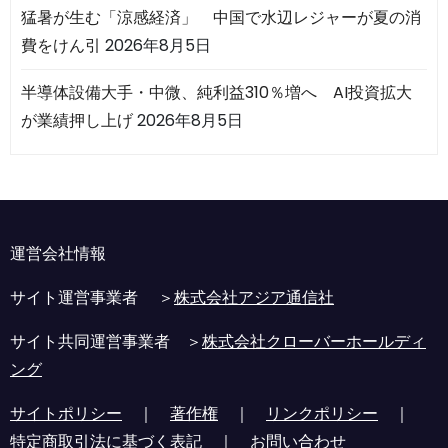
猛暑が生む「涼感経済」 中国で水辺レジャーが夏の消
費をけん引
2026年8月5日
半導体設備大手・中微、純利益310％増へ AI投資拡大
が業績押し上げ
2026年8月5日
運営会社情報
サイト運営事業者 ＞
株式会社アジア通信社
サイト共同運営事業者 ＞
株式会社クローバーホールディ
ング
サイトポリシー
｜
著作権
｜
リンクポリシー
｜
特定商取引法に基づく表記
｜
お問い合わせ