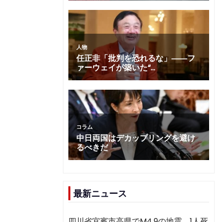
最新ニュース
四川省宜賓市高県でM4.9の地震 1人死