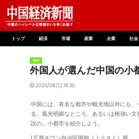
Skip
to
content
トップ
経済
市場
産業
企業
社会
観光
外国人が選んだ中国の小都
2023/08/12 18:30
中国には、有名な都市や観光地以外にも、
る。風光明媚なところ、あるいは根強い文
説の」小都市を紹介しよう。
1.広西チワン自治区陽朔（ようさく）県