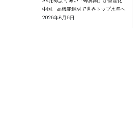
A4用紙より薄い「蝉翼鋼」が量産化
中国、高機能鋼材で世界トップ水準へ
2026年8月6日