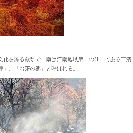
文化を誇る歙県で、南は江南地域第一の仙山である三清
郷」、「お茶の郷」と呼ばれる。