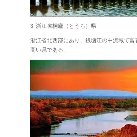
3. 浙江省桐廬（とうろ）県
浙江省北西部にあり、銭塘江の中流域で富
高い県である。