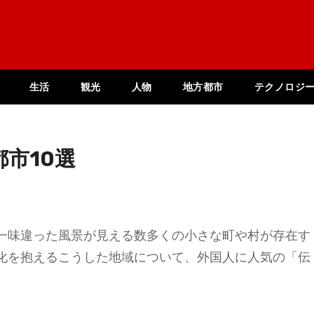
生活
観光
人物
地方都市
テクノロジ
市10選
一味違った風景が見える数多くの小さな町や村が存在す
化を抱えるこうした地域について、外国人に人気の「伝