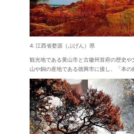
4. 江西省婺源（ぶげん）県
観光地である黄山市と古徽州首府の歴史や
山や銅の産地である徳興市に接し、「本の