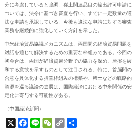
分に考慮していると強調。稀土関連品目の輸出許可申請に
ついては、法令に基づき審査を行い、すでに一定数量の適
法な申請を承認している。今後も適法な申請に対する審査
業務を継続的に強化していく方針を示した。
中米経済貿易協議メカニズムは、両国間の経済貿易問題を
対話を通じて解決するための重要な枠組みである。今回の
初会合は、両国が経済貿易分野での協力を深め、摩擦を緩
和する意欲を示すものとして注目される。特に、首脳間の
合意を具体化する措置枠組みの構築や、稀土などの戦略的
資源を巡る議論の進展は、国際経済における中米関係の安
定化に寄与する可能性がある。
（中国経済新聞）
X
F
Li
W
C
S
a
n
e
o
h