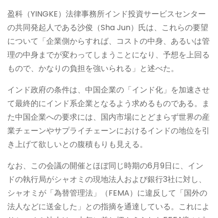
盈科（YINGKE）法律事務所インド投資サービスセンター
の共同発起人である沙俊（Sha Jun）氏は、これらの要望
について「企業側からすれば、コストの中身、あるいは管
理の中身までが変わってしまうことになり、予想を上回る
もので、かなりの負担を強いられる」と述べた。
インド政府の条件は、中国企業の「インド化」を加速させ
て最終的にインド系企業となるよう求めるものである。ま
た中国企業への要求には、国内市場にとどまらず世界の産
業チェーンやサプライチェーンにおけるインドの地位を引
き上げて欲しいとの腹積もりも見える。
なお、この会議の開催とほぼ同じ時期の6月9日に、イン
ドの執行局がシャオミの現地法人および銀行3社に対し、
シャオミが「為替管理法」（FEMA）に違反して「国外の
法人などに送金した」との指摘を通達している。これによ