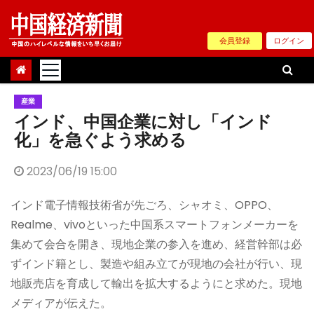
Skip
to
会員登録
ログイン
content
産業
インド、中国企業に対し「インド
化」を急ぐよう求める
2023/06/19 15:00
インド電子情報技術省が先ごろ、シャオミ、OPPO、
Realme、vivoといった中国系スマートフォンメーカーを
集めて会合を開き、現地企業の参入を進め、経営幹部は必
ずインド籍とし、製造や組み立てが現地の会社が行い、現
地販売店を育成して輸出を拡大するようにと求めた。現地
メディアが伝えた。