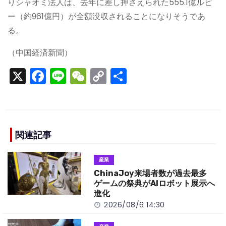
りシャオミ法人は、去年に差し押さえられた555.1億ルピ
ー（約961億円）が全額没収されることになりそうであ
る。
（中国経済新聞）
X
F
Li
W
C
S
a
n
e
o
h
c
e
C
p
ar
e
h
y
e
b
a
Li
関連記事
o
t
n
産業
o
k
ChinaJoy来場者数が過去最多
k
ゲームの祭典がAIロボット展示へ
進化
2026/08/6 14:30