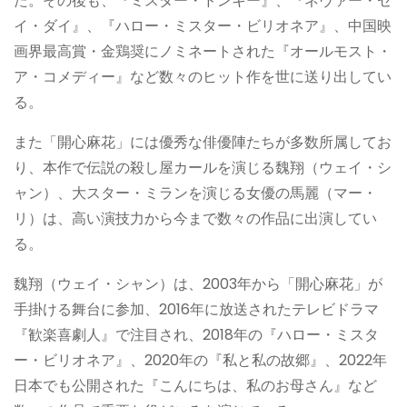
た。その後も、『ミスター・ドンキー』、『ネヴァー・セ
イ・ダイ』、『ハロー・ミスター・ビリオネア』、中国映
画界最高賞・金鶏奨にノミネートされた『オールモスト・
ア・コメディー』など数々のヒット作を世に送り出してい
る。
また「開心麻花」には優秀な俳優陣たちが多数所属してお
り、本作で伝説の殺し屋カールを演じる魏翔（ウェイ・シ
ャン）、大スター・ミランを演じる女優の馬麗（マー・
リ）は、高い演技力から今まで数々の作品に出演してい
る。
魏翔（ウェイ・シャン）は、2003年から「開心麻花」が
手掛ける舞台に参加、2016年に放送されたテレビドラマ
『歓楽喜劇人』で注目され、2018年の『ハロー・ミスタ
ー・ビリオネア』、2020年の『私と私の故郷』、2022年
日本でも公開された『こんにちは、私のお母さん』など