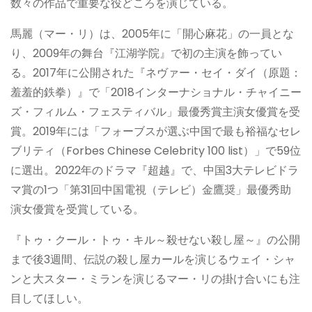
数々の作品で重要な役どころを演じている。
馬麗（マー・リ）は、2005年に「開心麻花」の一員とな
り、2009年の舞台『江湖学院』で初の主演を飾ってい
る。2017年に公開された『ネヴァー・セイ・ダイ（原題：
羞羞的鉄拳）』で「2018インターナショナル・チャイニー
ズ・フィルム・フェスティバル」最優秀賞主演女優賞を受
賞。2019年には「フォーブスが選ぶ中国で最も裕福なセレ
ブリティ（Forbes Chinese Celebrity 100 list）」で59位
に選出。2022年のドラマ『超越』で、中国3大テレビドラ
マ賞の1つ「第31回中国電視（テレビ）金鷹奨」最優秀助
演女優賞を受賞している。
『トゥ・クール・トゥ・キル～殺せない殺し屋～』の公開
まで後3週間、伝説の殺し屋カールを演じるウェイ・シャ
ンと大スター・ミランを演じるマー・リの掛け合いにも注
目してほしい。