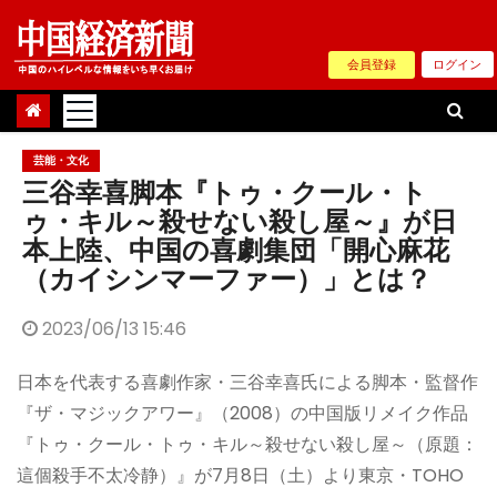
Skip
to
会員登録
ログイン
content
芸能・文化
三谷幸喜脚本『トゥ・クール・ト
ゥ・キル～殺せない殺し屋～』が日
本上陸、中国の喜劇集団「開心麻花
（カイシンマーファー）」とは？
2023/06/13 15:46
日本を代表する喜劇作家・三谷幸喜氏による脚本・監督作
『ザ・マジックアワー』（2008）の中国版リメイク作品
『トゥ・クール・トゥ・キル～殺せない殺し屋～（原題：
這個殺手不太冷静）』が7月8日（土）より東京・TOHO