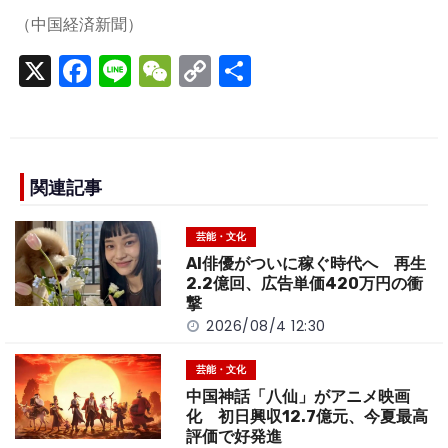
（中国経済新聞）
X
F
Li
W
C
S
a
n
e
o
h
c
e
C
p
ar
e
h
y
e
b
a
Li
関連記事
o
t
n
芸能・文化
o
k
AI俳優がついに稼ぐ時代へ 再生
k
2.2億回、広告単価420万円の衝
撃
2026/08/4 12:30
芸能・文化
中国神話「八仙」がアニメ映画
化 初日興収12.7億元、今夏最高
評価で好発進