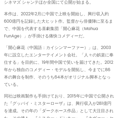
シネマズ シャンテほか全国にて公開が始まる。
本作は、2022年2月に中国で上映を開始し、興行収入約
600億円を記録した大ヒット作。監督から俳優陣に至るま
で、中国を代表する喜劇集団「開心麻花（Mahua
FunAge）」が手掛ける痛快コメディーだ。
「開心麻花（中国語：カイシンマーファー）」は、2003
年に設立したエンターテイメント会社。「人々の娯楽に奉
仕する」を目的に、19年間中国で笑いを届けてきた。2012
年から独自のコメディー・モデルを開拓し、今までに86
本の舞台を制作、そのうち64本がオリジナル脚本となっ
ている。
同社は映画製作も手掛けており、2015年に中国で公開され
た『グッバイ・ミスターローザ』は、興行収入が281億円
を達成。その年の「ダークホース作品」として大注目され