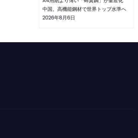
A4用紙より薄い「蝉翼鋼」が量産化
中国、高機能鋼材で世界トップ水準へ
2026年8月6日