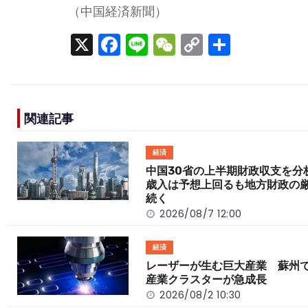
（中国経済新聞）
X
F
Li
W
C
S
a
n
e
o
h
c
e
C
p
ar
e
h
y
e
関連記事
b
a
Li
o
t
n
経済
o
k
中国30省の上半期財政収支を
歳入は予想上回るも地方財政の
k
続く
2026/08/7 12:00
経済
レーザーが生む巨大産業 蘇州
産業クラスターが急成長
2026/08/2 10:30