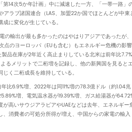
「第14次5か年計画」中に減速した一方、「一帯一路」
やアラブ諸国連合（LAS、加盟22か国でほとんどが中東
構成に変化が生じている。
家電の輸出が最も多かったのはやはりアジアであったが
。次点のヨーロッパ（EUも含む）もエネルギー危機の影
た製品在庫が2年近く高止まりしている北米は前年比7.7
EPによるメリットで二桁増を記録し、他の新興国を見ると
同じく二桁成長を維持している。
6.9%増、2022年は同11%増の78.3億ドル（約1.04兆
89%増、電気温水器が19.39%増、ガス給湯器が64.72
度が高いサウジアラビアやUAEなどは去年、エネルギー
し、消費者の可処分所得が増え、中国からの家電の輸入