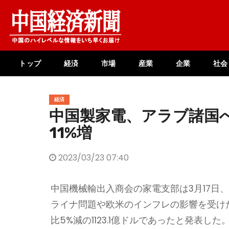
Skip
to
content
トップ
経済
市場
産業
企業
社会
経済
中国製家電、アラブ諸国
11%増
2023/03/23 07:40
中国機械輸出入商会の家電支部は3月17日
ライナ問題や欧米のインフレの影響を受けた
比5%減の1123.1億ドルであったと発表し