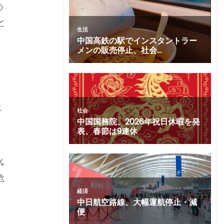
の
と
、
響
%
エ
%
危