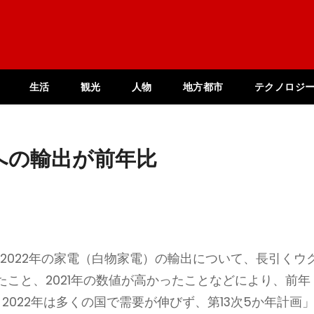
生活
観光
人物
地方都市
テクノロジ
への輸出が前年比
、2022年の家電（白物家電）の輸出について、長引くウ
こと、2021年の数値が高かったことなどにより、前年
た。2022年は多くの国で需要が伸びず、第13次5か年計画