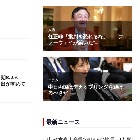
期8.3％
輸出が初めて
最新ニュース
四川省宜賓市高県でM4.9の地震 1人死