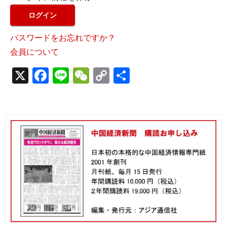
パスワードをお忘れですか？
会員について
X
F
Li
W
C
S
a
n
e
o
h
c
e
C
p
ar
e
h
y
e
b
a
Li
o
t
n
o
k
k