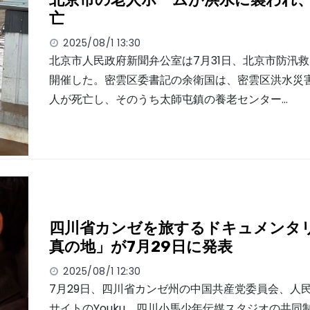
亡
2025/08/1 13:30
北京市人民政府新聞弁公室は7月31日、北京市防汛
開催した。密雲区委書記の余衛国は、密雲区洪水災害
人が死亡し、そのうち太師屯鎮の養老センター…
四川省カンゼを旅するドキュメンタ
真の地」が7月29日に発表
2025/08/1 12:30
7月29日、四川省カンゼ州の中国共産党委員会、人
サイトのYouku、四川小馬少年伝媒スタジオの共同