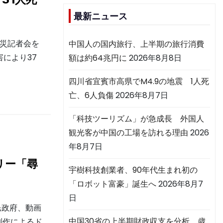
最新ニュース
救災記者会を
中国人の国内旅行、上半期の旅行消費
により37
額は約64兆円に
2026年8月8日
四川省宜賓市高県でM4.9の地震 1人死
亡、6人負傷
2026年8月7日
「科技ツーリズム」が急成長 外国人
観光客が中国の工場を訪れる理由
2026
年8月7日
リー「尋
宇樹科技創業者、90年代生まれ初の
「ロボット富豪」誕生へ
2026年8月7
日
民政府、動画
中国30省の上半期財政収支を分析 歳
制作によるド