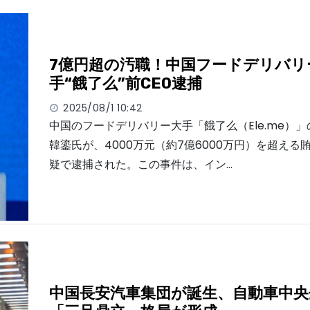
7億円超の汚職！中国フードデリバリ
手“餓了么”前CEO逮捕
2025/08/1 10:42
中国のフードデリバリー大手「餓了么（Ele.me）」
韓鎏氏が、4000万元（約7億6000万円）を超える
疑で逮捕された。この事件は、イン…
中国長安汽車集団が誕生、自動車中央