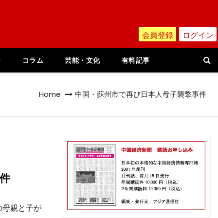
会員登録
ログイン
ー
コラム
芸能・文化
有料記事
Home
中国・蘇州市で再び日本人母子襲撃事件
件
の母親と子が