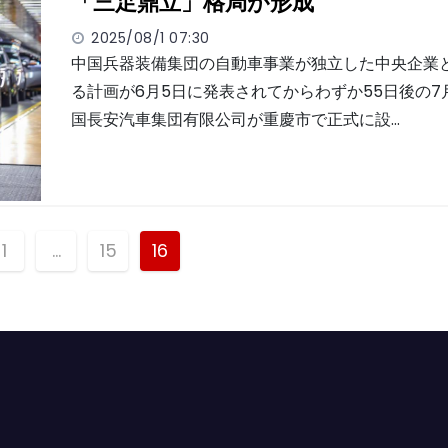
「三足鼎立」格局が形成
2025/08/1 07:30
中国兵器装備集団の自動車事業が独立した中央企業
る計画が6月5日に発表されてからわずか55日後の7
国長安汽車集団有限公司が重慶市で正式に設…
1
…
15
16