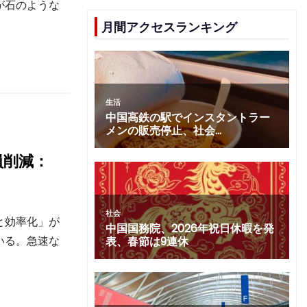
が石のような
月間アクセスランキング
員削減：
と効率化」が
いる。急速な