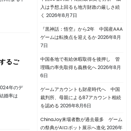
入は予想上回るも地方財政の厳しさ続
く
2026年8月7日
『黒神話：悟空』から2年 中国産AAA
ゲームは転換点を迎えるか
2026年8月
7日
中国各地で有給休暇取得を後押し 管
婚するご
理職の率先取得も義務化へ
2026年8月
6日
024年のデ
ゲームアカウントも財産時代へ 中国
、結婚率は
裁判所、母親による87アカウント相続
を認める
2026年8月6日
ChinaJoy来場者数が過去最多 ゲーム
の祭典がAIロボット展示へ進化
2026年