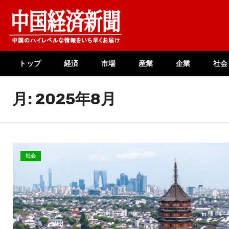
Skip
to
content
トップ
経済
市場
産業
企業
社会
月:
2025年8月
社会