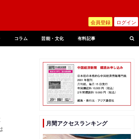
会員登録
ログイン
ー
コラム
芸能・文化
有料記事
数
月間アクセスランキング
は
』