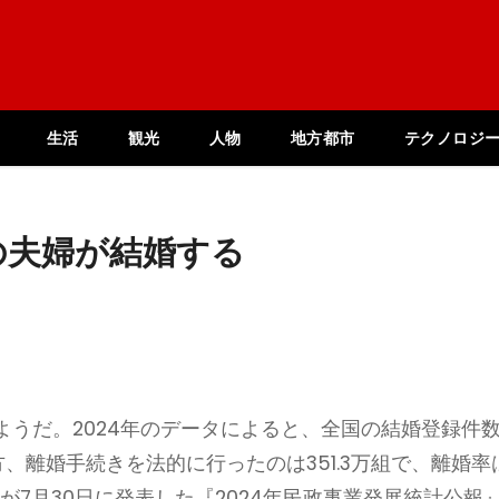
生活
観光
人物
地方都市
テクノロジ
の夫婦が結婚する
うだ。2024年のデータによると、全国の結婚登録件
一方、離婚手続きを法的に行ったのは351.3万組で、離婚率
が7月30日に発表した『2024年民政事業発展統計公報