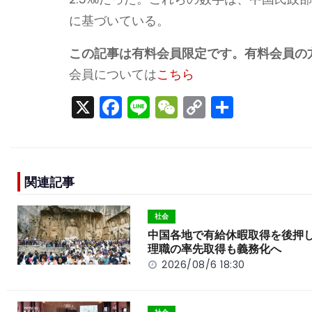
に基づいている。
この記事は有料会員限定です。有料会員の
会員については
こちら
X
F
Li
W
C
S
a
n
e
o
h
c
e
C
p
ar
e
h
y
e
関連記事
b
a
Li
o
t
n
社会
o
k
中国各地で有給休暇取得を後押
理職の率先取得も義務化へ
k
2026/08/6 18:30