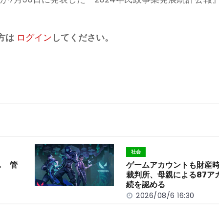
方は
ログイン
してください。
社会
し 管
ゲームアカウントも財産
裁判所、母親による87ア
続を認める
2026/08/6 16:30