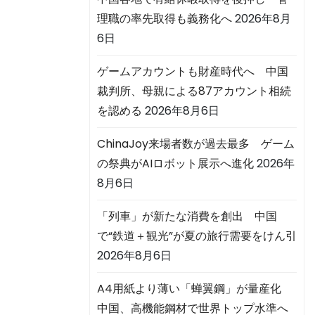
理職の率先取得も義務化へ
2026年8月
6日
ゲームアカウントも財産時代へ 中国
裁判所、母親による87アカウント相続
を認める
2026年8月6日
ChinaJoy来場者数が過去最多 ゲーム
の祭典がAIロボット展示へ進化
2026年
8月6日
「列車」が新たな消費を創出 中国
で“鉄道＋観光”が夏の旅行需要をけん引
2026年8月6日
A4用紙より薄い「蝉翼鋼」が量産化
中国、高機能鋼材で世界トップ水準へ