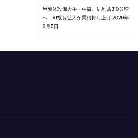
半導体設備大手・中微、純利益310％増
へ AI投資拡大が業績押し上げ
2026年
8月5日