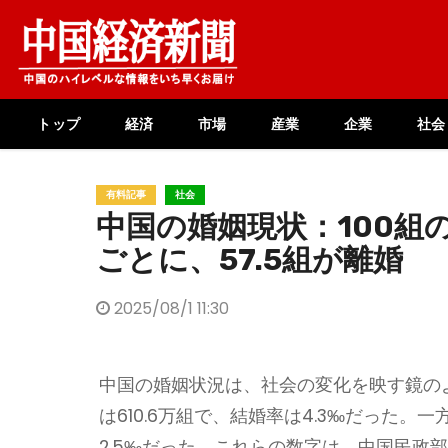
Skip
to
content
トップ
経済
市場
産業
企業
社会
有料記事
社会
中国の婚姻現状：100組
ごとに、57.5組が離婚
2025/08/1 11:30
中国の婚姻状況は、社会の変化を映す鏡のよ
は610.6万組で、結婚率は4.3‰だった。
2.5‰だった。これらの数字は、中国民政部