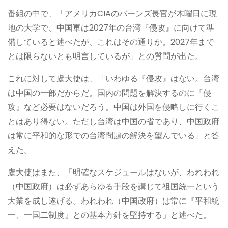
番組の中で、「アメリカCIAのバーンズ長官が木曜日に現
地の大学で、中国軍は2027年の台湾『侵攻』に向けて準
備していると述べたが、これはその通りか。2027年まで
とは限らないとも明言しているが」との質問が出た。
これに対して盧大使は、「いわゆる『侵攻』はない。台湾
は中国の一部だからだ。国内の問題を解決するのに『侵
攻』など必要はないだろう。中国は外国を侵略しに行くこ
とはあり得ない。ただし台湾は中国の省であり、中国政府
は常に平和的な形での台湾問題の解決を望んでいる」と答
えた。
盧大使はまた、「明確なスケジュールはないが、われわれ
（中国政府）は必ずあらゆる手段を講じて祖国統一という
大業を成し遂げる。われわれ（中国政府）は常に『平和統
一、一国二制度』との基本方針を堅持する」と述べた。