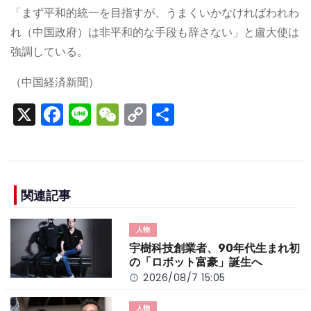
「まず平和的統一を目指すが、うまくいかなければわれわ
れ（中国政府）は非平和的な手段も辞さない」と盧大使は
強調している。
（中国経済新聞）
X
F
Li
W
C
S
a
n
e
o
h
c
e
C
p
ar
e
h
y
e
b
a
Li
関連記事
o
t
n
人物
o
k
宇樹科技創業者、90年代生まれ初
k
の「ロボット富豪」誕生へ
2026/08/7 15:05
人物