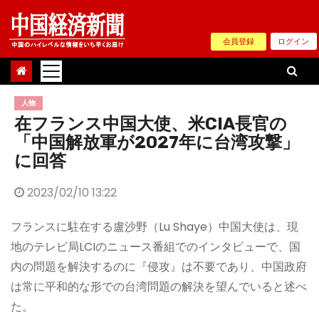
Skip
to
会員登録
ログイン
content
人物
在フランス中国大使、米CIA長官の
「中国解放軍が2027年に台湾攻撃」
に回答
2023/02/10 13:22
フランスに駐在する盧沙野（Lu Shaye）中国大使は、現
地のテレビ局LCIのニュース番組でのインタビューで、国
内の問題を解決するのに『侵攻』は不要であり、中国政府
は常に平和的な形での台湾問題の解決を望んでいると述べ
た。