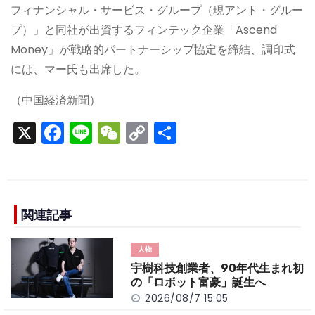
フィナンシャル・サービス・グループ（現アント・グルー
プ）」と同社が出資するフィンテック企業「Ascend
Money」が戦略的パートナーシップ協定を締結、調印式
には、マー氏も出席した。
（中国経済新聞）
X
F
Li
W
C
S
a
n
e
o
h
c
e
C
p
ar
e
h
y
e
b
a
Li
関連記事
o
t
n
人物
o
k
宇樹科技創業者、90年代生まれ初
k
の「ロボット富豪」誕生へ
2026/08/7 15:05