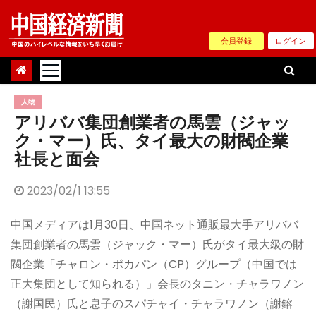
Skip
to
会員登録
ログイン
content
人物
アリババ集団創業者の馬雲（ジャッ
ク・マー）氏、タイ最大の財閥企業
社長と面会
2023/02/1 13:55
中国メディアは1月30日、中国ネット通販最大手アリババ
集団創業者の馬雲（ジャック・マー）氏がタイ最大級の財
閥企業「チャロン・ポカパン（CP）グループ（中国では
正大集団として知られる）」会長のタニン・チャラワノン
（謝国民）氏と息子のスパチャイ・チャラワノン（謝鎔