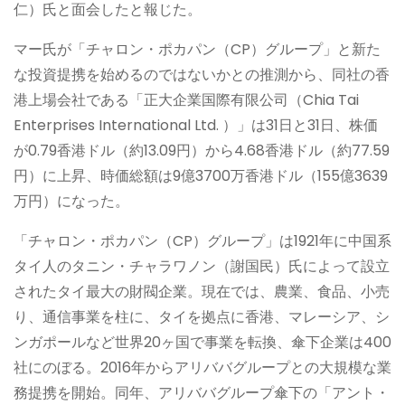
仁）氏と面会したと報じた。
マー氏が「チャロン・ポカパン（CP）グループ」と新た
な投資提携を始めるのではないかとの推測から、同社の香
港上場会社である「正大企業国際有限公司（Chia Tai
Enterprises International Ltd. ）」は31日と31日、株価
が0.79香港ドル（約13.09円）から4.68香港ドル（約77.59
円）に上昇、時価総額は9億3700万香港ドル（155億3639
万円）になった。
「チャロン・ポカパン（CP）グループ」は1921年に中国系
タイ人のタニン・チャラワノン（謝国民）氏によって設立
されたタイ最大の財閥企業。現在では、農業、食品、小売
り、通信事業を柱に、タイを拠点に香港、マレーシア、シ
ンガポールなど世界20ヶ国で事業を転換、傘下企業は400
社にのぼる。2016年からアリババグループとの大規模な業
務提携を開始。同年、アリババグループ傘下の「アント・