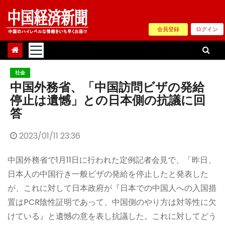
Skip
to
会員登録
ログイン
content
社会
中国外務省、「中国訪問ビザの発給
停止は遺憾」との日本側の抗議に回
答
2023/01/11 23:36
中国外務省で1月11日に行われた定例記者会見で、「昨日、
日本人の中国行き一般ビザの発給を停止したと発表した
が、これに対して日本政府が『日本での中国人への入国措
置はPCR陰性証明であって、中国側のやり方は対等性に欠
けている』と遺憾の意を表し抗議した。これに対してどう