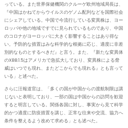
っている。また世界保健機関のクルーゲ欧州地域局長は、
『中国はかねてからウイルスのゲノム配列などを国際社会
にシェアしている。中国で今流行している変異株は、ヨー
ロッパや他の地域ですでに見られているものであり、中国
のコロナがヨーロッパに大きく影響することはあり得な
い。予防的な措置はみな科学的な根拠に応じ、適度に非差
別的なものとするべきだ』と言う。また、『新たな変異体
のXBB.1.5はアメリカで急拡大しており、変異株による脅
威はいつでも現れ、またどこからでも現れる』とも言って
いる」と述べた。
さらに汪報道官は、「多くの国が中国からの渡航制限は講
じないと表明しており、一部の国は中国からの訪問を歓迎
すると明言している。関係各国に対し、事実から見て科学
的かつ適度に防疫措置を講じ、正常な往来や交流、協力へ
条件を整えるよう改めて求める」とも述べた。