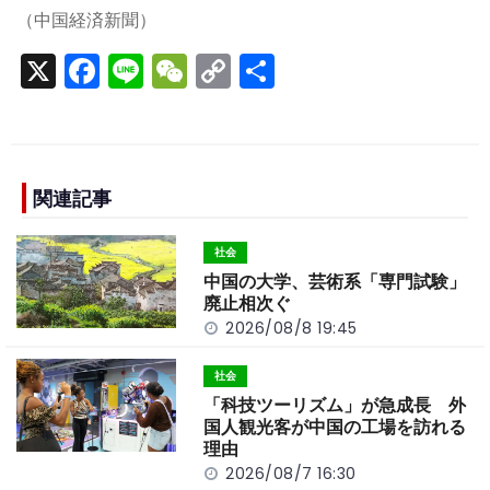
（中国経済新聞）
X
F
Li
W
C
S
a
n
e
o
h
c
e
C
p
ar
e
h
y
e
b
a
Li
関連記事
o
t
n
社会
o
k
中国の大学、芸術系「専門試験」
k
廃止相次ぐ
2026/08/8 19:45
社会
「科技ツーリズム」が急成長 外
国人観光客が中国の工場を訪れる
理由
2026/08/7 16:30