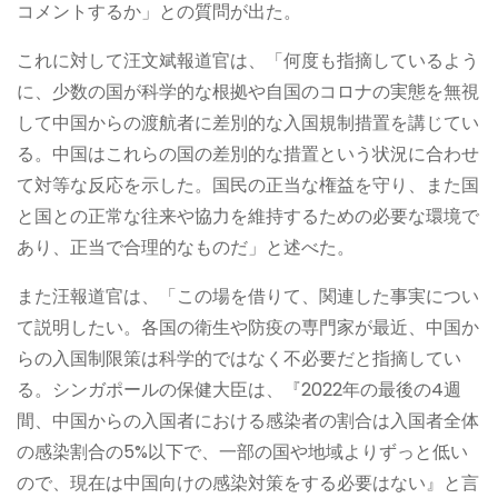
コメントするか」との質問が出た。
これに対して汪文斌報道官は、「何度も指摘しているよう
に、少数の国が科学的な根拠や自国のコロナの実態を無視
して中国からの渡航者に差別的な入国規制措置を講じてい
る。中国はこれらの国の差別的な措置という状況に合わせ
て対等な反応を示した。国民の正当な権益を守り、また国
と国との正常な往来や協力を維持するための必要な環境で
あり、正当で合理的なものだ」と述べた。
また汪報道官は、「この場を借りて、関連した事実につい
て説明したい。各国の衛生や防疫の専門家が最近、中国か
らの入国制限策は科学的ではなく不必要だと指摘してい
る。シンガポールの保健大臣は、『2022年の最後の4週
間、中国からの入国者における感染者の割合は入国者全体
の感染割合の5%以下で、一部の国や地域よりずっと低い
ので、現在は中国向けの感染対策をする必要はない』と言