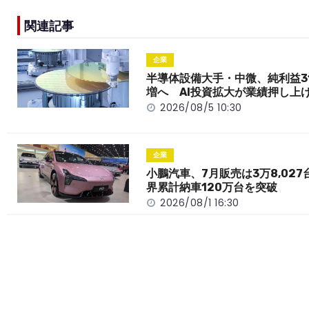
e
h
y
e
関連記事
b
a
Li
o
t
n
企業
o
k
半導体設備大手・中微、純利益3
増へ AI投資拡大が業績押し上
k
2026/08/5 10:30
企業
小鵬汽車、7月販売は3万8,027
界累計納車120万台を突破
2026/08/1 16:30