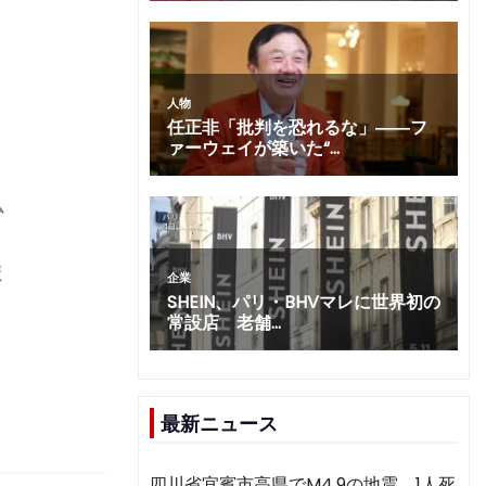
、
、
ム
元
ほ
最新ニュース
四川省宜賓市高県でM4.9の地震 1人死