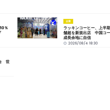
企業
10％
ラッキンコーヒー、上半期
げ
舗超を新規出店 中国コ
成長余地に自信
2026/08/4 18:30
台 世