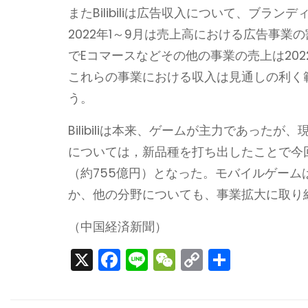
またBilibiliは広告収入について、ブ
2022年1～9月は売上高における広告事業
でEコマースなどその他の事業の売上は2022年1
これらの事業における収入は見通しの利く
う。
Bilibiliは本来、ゲームが主力であっ
については，新品種を打ち出したことで今回の
（約755億円）となった。モバイルゲームは変
か、他の分野についても、事業拡大に取り
（中国経済新聞）
X
F
Li
W
C
S
a
n
e
o
h
c
e
C
p
ar