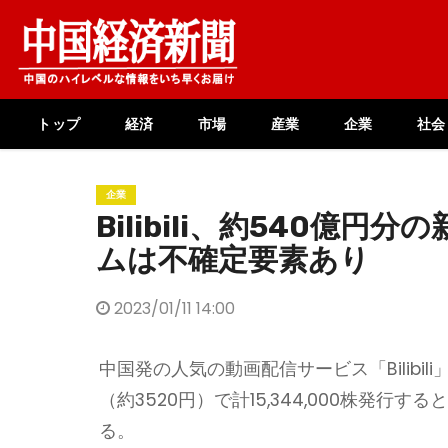
Skip
to
content
トップ
経済
市場
産業
企業
社会
企業
Bilibili、約540億円
ムは不確定要素あり
2023/01/11 14:00
中国発の人気の動画配信サービス「Bilibili
（約3520円）で計15,344,000株発行す
る。