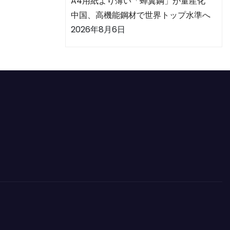
A4用紙より薄い「蝉翼鋼」が量産化
中国、高機能鋼材で世界トップ水準へ
2026年8月6日