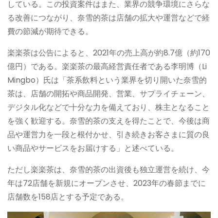
している。この投資案件はまた、業界の競争環境にさらな
る改善につながり、奈雪的茶は店舗の拡大や運営などで経
費の節減が期待できる。
楽楽茶は公告によると、2021年の売上高が約8.7億（約170
億円）である。楽楽茶の最高経営責任者である李明博（Li
Mingbo）氏は「茶系飲料という業界を切り開いた奈雪的
茶は、店舗の開拓や商品開発、営業、サプライチェーン、
デジタル化などで十分な力を備えており、株主となること
を強く歓迎する。奈雪的茶の支えを得たことで、今後は商
品や運営力を一段と根付かせ、引き続きお客さまに質の良
い商品やサービスをお届けする」と述べている。
ただし楽楽茶は、奈雪的茶の出資後も独立運営を続け、今
年は72店舗を新規にオープンさせ、2023年の春節までに
店舗数を158店とする予定である。