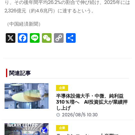
り、その後年間平均26.2%の割合で伸び続け、2025年には
2,326億元（約4.6兆円）に達するという。
（中国経済新聞）
X
F
Li
W
C
S
a
n
e
o
h
c
e
C
p
ar
e
h
y
e
b
a
Li
関連記事
o
t
n
企業
o
k
半導体設備大手・中微、純利益
k
310％増へ AI投資拡大が業績押
し上げ
2026/08/5 10:30
企業