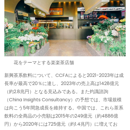
花をテーマとする楽楽茶店舗
新興茶系飲料について、CCFAによると2021-2023年は成
長率が最高で20％に達し、2023年の売上高は1428億元
（約2.8兆円）となる見込みである。また灼識諮詢
（China Insights Consultancy）の予想では、市場規模
は向こう5年間急成長を維持する。中国では、これら茶系
飲料の全商品の小売額は2015年の249億元（約4886億
円）から2020年には725億元（約1.4兆円）に増えてお