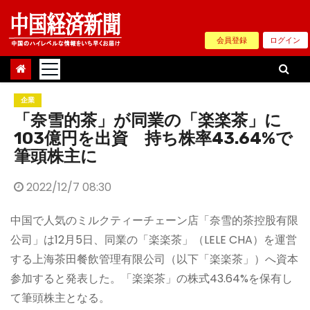
Skip
to
会員登録
ログイン
content
企業
「奈雪的茶」が同業の「楽楽茶」に
103億円を出資 持ち株率43.64%で
筆頭株主に
2022/12/7 08:30
中国で人気のミルクティーチェーン店「奈雪的茶控股有限
公司」は12月5日、同業の「楽楽茶」（LELE CHA）を運営
する上海茶田餐飲管理有限公司（以下「楽楽茶」）へ資本
参加すると発表した。「楽楽茶」の株式43.64%を保有し
て筆頭株主となる。