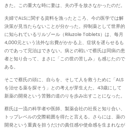
きた。この重大な時に妻は、夫の手を放さなかったのだ。
夫婦でALSに関する資料を漁ったところ、今の医学では解
決策が見当たらないことが分かった。抑制薬として世界的
に知られているリルゾール（Riluzole Tablets）は、每月
4,000元という法外な出費がかかる上、症状を遅らせるも
のであって完治はできない。病との戦いで蔡氏は同病の患
者と知り合って、まさに「この世の苦しみ」も感じたので
ある。
そこで蔡氏の頭に、自らを、そして人を救うために「ALS
を治せる薬を探そう」との考えが芽生えた。43歳にして
新薬の開発という苦難の道のりを歩み出すことになった。
蔡氏は一流の科学者や医師、製薬会社の社長と知り合い、
トップレベルの交際範囲を得たと言える。さらには、薬の
開発という重責を担うだけの責任感や使命感を生まれなが