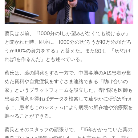
蔡氏は以前、「1000分の1しか望みがなくても続けるか」
と聞かれた時、即座に「1000分の1だろうが10万分の1だろ
うが100%の努力をする」と答えた。また彼は、「1がなけ
れば1を作るんだ」とも述べている。
蔡氏は、薬の開発をする一方で、中国各地のALS患者が集
めた資料や自覚症状をすぐさま連絡できる「助け合いの
家」というプラットフォームを設立した。専門家も医師も
患者の同意を得ればデータを検索して速やかに研究が行え
る上、患者もこのシステムにより病院の所在地や治療薬を
調べることができる。
蔡氏とそのスタッフの頑張りで、「15年かかっていた薬の