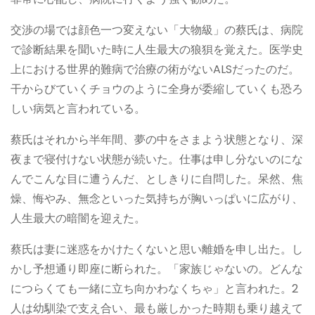
交渉の場では顔色一つ変えない「大物級」の蔡氏は、病院
で診断結果を聞いた時に人生最大の狼狽を覚えた。医学史
上における世界的難病で治療の術がないALSだったのだ。
干からびていくチョウのように全身が委縮していくも恐ろ
しい病気と言われている。
蔡氏はそれから半年間、夢の中をさまよう状態となり、深
夜まで寝付けない状態が続いた。仕事は申し分ないのにな
んでこんな目に遭うんだ、としきりに自問した。呆然、焦
燥、悔やみ、無念といった気持ちが胸いっぱいに広がり、
人生最大の暗闇を迎えた。
蔡氏は妻に迷惑をかけたくないと思い離婚を申し出た。し
かし予想通り即座に断られた。「家族じゃないの。どんな
につらくても一緒に立ち向かわなくちゃ」と言われた。2
人は幼馴染で支え合い、最も厳しかった時期も乗り越えて