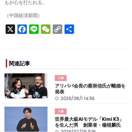
もが心を打たれる。
（中国経済新聞）
X
F
Li
W
C
S
a
n
e
o
h
c
e
C
p
ar
e
h
y
e
b
a
Li
関連記事
o
t
n
人物
o
k
アリババ会長の蔡崇信氏が離婚を
k
発表
2026/08/1 14:56
人物
世界最大級AIモデル「Kimi K3」
を生んだ男 創業者・楊植麟氏
2026/07/29 11:16