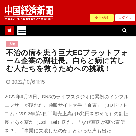
Skip
to
会員登録
ログイン
content
人物
不治の病を患う巨大ECプラットフォ
ーム企業の副社長。自らと病に苦し
む人たちを救うためへの挑戦！
2022/10/6 11:15
2022年9月21日、SNSのライブスタジオに異例のインフル
エンサーが現れた。通販サイト大手「京東」（JDドット
コム：2022年第2四半期売上高は5兆円を超える）の副社
長である蔡磊（Cai Lei）氏だ。「なぜ蔡氏が薬の宣伝
を？」「事業に失敗したのか」といった声も出た。