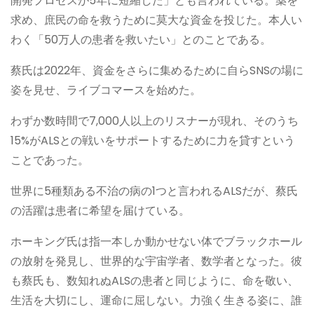
開発プロセスが5年に短縮した」とも言われている。薬を
求め、庶民の命を救うために莫大な資金を投じた。本人い
わく「50万人の患者を救いたい」とのことである。
蔡氏は2022年、資金をさらに集めるために自らSNSの場に
姿を見せ、ライブコマースを始めた。
わずか数時間で7,000人以上のリスナーが現れ、そのうち
15%がALSとの戦いをサポートするために力を貸すという
ことであった。
世界に5種類ある不治の病の1つと言われるALSだが、蔡氏
の活躍は患者に希望を届けている。
ホーキング氏は指一本しか動かせない体でブラックホール
の放射を発見し、世界的な宇宙学者、数学者となった。彼
も蔡氏も、数知れぬALSの患者と同じように、命を敬い、
生活を大切にし、運命に屈しない。力強く生きる姿に、誰