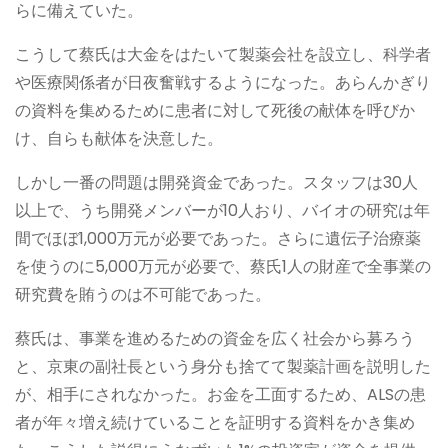
らに備えていた。
こうして蔡氏は大金をはたいて製薬会社を設立し、科学者
や医療関係者が日夜奮戦するようになった。あらんかぎり
の資料を集めるために患者に対して死後の献体を呼びか
け、自らも献体を決意した。
しかし一番の問題は開発資金であった。スタッフは30人
以上で、うち開発メンバーが10人おり、バイオの研究は年
間でほぼ1,000万元が必要であった。さらに遺伝子治療薬
を使うのに5,000万元が必要で、蔡氏1人の財産で全事業の
研究費を賄うのは不可能であった。
蔡氏は、事業を進めるための資金を広く社会から募ろう
と、京東の副社長という身分も捨てて製薬計画を説明した
が、相手にされなかった。お金を工面するため、ALSの患
者が年々増え続けていることを証明する資料をかき集め