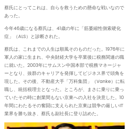
蔡氏にとってこれは、自らを救うための懸命な戦いなので
あった。
今年46歳になる蔡氏は、41歳の年に「筋萎縮性側索硬化
症」（ALS）と診断された。
蔡氏は、これまでの人生は順風そのものだった。1976年に
軍人の家に生まれ、中央財経大学を卒業後に税務関連の職
に就いた。2003年にサムスン中国本部で税務マネージャ
ーとなり、抜群のキャリアを発揮してビジネス界で頭角を
現した。その後、不動産大手「万科集団」（Vanke）に転
職し、統括税理士となった。ところが、まさに乗りに乗っ
ていたその時に創業間もない京東への入社を決意した。10
年間にわたるその奮闘に支えられた京東は競争の厳しいIT
業界を勝ち抜き、蔡氏も副社長に登り詰めた。