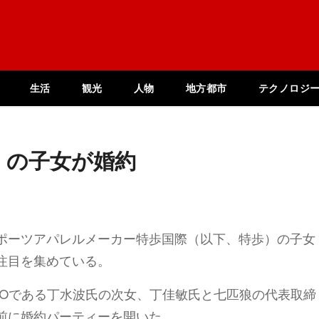
生活
観光
人物
地方都市
テクノロジ
」の子女が婚約
ポーツアパレルメーカー特歩国際（以下、特歩）の子女
注目を集めている。
EOである丁水波氏の次女、丁佳敏氏と七匹狼の代表取締
前に婚約パーティーを開いた。