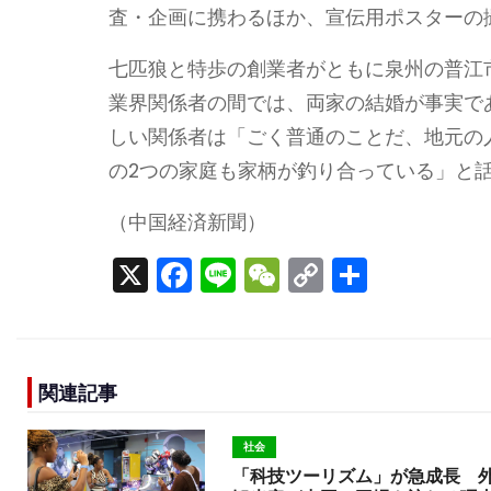
査・企画に携わるほか、宣伝用ポスターの
七匹狼と特歩の創業者がともに泉州の普江
業界関係者の間では、両家の結婚が事実で
しい関係者は「ごく普通のことだ、地元の
の2つの家庭も家柄が釣り合っている」と
（中国経済新聞）
X
F
Li
W
C
S
a
n
e
o
h
c
e
C
p
ar
e
h
y
e
関連記事
b
a
Li
o
t
n
社会
o
k
「科技ツーリズム」が急成長 