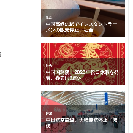
、
営
展