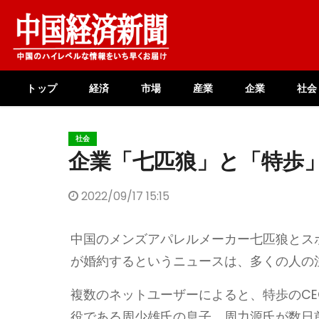
Skip
to
content
トップ
経済
市場
産業
企業
社会
社会
企業「七匹狼」と「特歩
2022/09/17 15:15
中国のメンズアパレルメーカー七匹狼とス
が婚約するというニュースは、多くの人の
複数のネットユーザーによると、特歩のC
役である周少雄氏の息子、周力源氏が数日