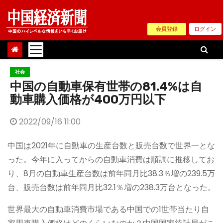
Skip
to
会員登録
ログイン
content
社会
中国の自動車保有世帯の81.4%は自
動車購入価格が400万円以下
2022/09/16 11:00
中国は2021年に自動車の生産台数と販売台数で世界一とな
った。今年に入ってからの自動車消費は順調に推移してお
り、8月の自動車生産台数は前年同月比38.3％増の239.5万
台、販売台数は前年同月比32.1％増の238.3万台となった。
世界最大の自動車消費市場である中国での1世帯当たり自