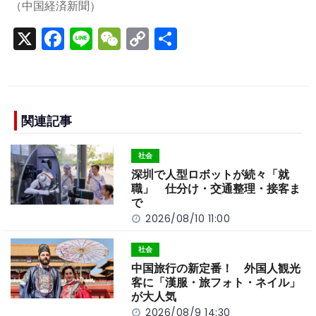
（中国経済新聞）
X
F
Li
W
C
S
a
n
e
o
h
c
e
C
p
ar
e
h
y
e
b
a
Li
関連記事
o
t
n
社会
o
k
深圳で人型ロボットが続々「就
k
職」 仕分け・交通整理・接客ま
で
2026/08/10 11:00
社会
中国旅行の新定番！ 外国人観光
客に「漢服・旅フォト・ネイル」
が大人気
2026/08/9 14:30