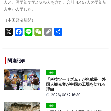
人と、医学部で学ぶ878人を含む、合計 4,457人の学部新
入生が入学した。
（中国経済新聞）
X
F
Li
W
C
S
a
n
e
o
h
c
e
C
p
ar
e
h
y
e
b
a
Li
関連記事
o
t
n
社会
o
k
「科技ツーリズム」が急成長 外
k
国人観光客が中国の工場を訪れる
理由
2026/08/7 16:30
社会