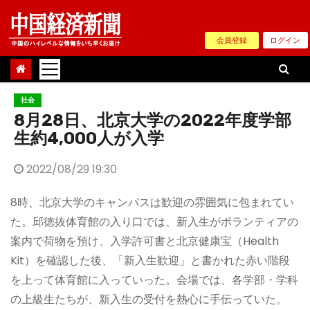
Skip
to
会員登録
ログイン
content
社会
8月28日、北京大学の2022年度学部
生約4,000人が入学
2022/08/29 19:30
8時、北京大学のキャンパスは歓迎の雰囲気に包まれてい
た。邱徳抜体育館の入り口では、新入生がボランティアの
案内で荷物を預け、入学許可書と北京健康宝（Health
Kit）を確認した後、「新入生歓迎」と書かれた赤い階段
を上って体育館に入っていった。会場では、各学部・学科
の上級生たちが、新入生の受付を熱心に手伝っていた。