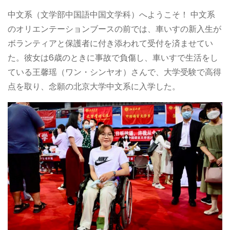
中文系（文学部中国語中国文学科）へようこそ！ 中文系
のオリエンテーションブースの前では、車いすの新入生が
ボランティアと保護者に付き添われて受付を済ませてい
た。彼女は6歳のときに事故で負傷し、車いすで生活をし
ている王馨瑶（ワン・シンヤオ）さんで、大学受験で高得
点を取り、念願の北京大学中文系に入学した。