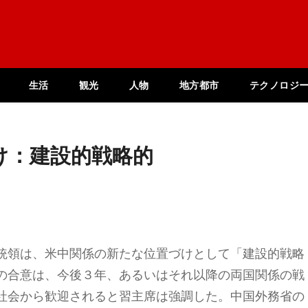
生活
観光
人物
地方都市
テクノロジ
け：建設的戦略的
統領は、米中関係の新たな位置づけとして「建設的戦略
の合意は、今後３年、あるいはそれ以降の両国関係の戦
社会から歓迎されると習主席は強調した。中国外務省の