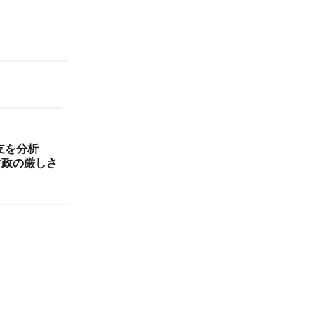
収支を分析
財政の厳しさ