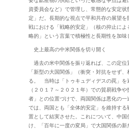
要な鉱産物の供給といった敏感な争点は避
資委員会など）で管理し、常態的な安定状
定」だ。長期的な視点で平和共存の展望を
戦における「戦略的安定」（核の抑止によ
略的」という言葉で積極性と長期性を加味
史上最高の中米関係を切り開く
過去の米中関係を振り返れば、この定位
「新型の大国関係」（衝突・対抗をせず、
る。 当時は「トゥキュディデスの罠」を
（２０１７～２０２１年）での貿易戦争や
者」との位置づけで、両国関係は悪化の一
では、両国とも「全体的安定」を維持する
置として結実させた。これについて、中国
け、「百年に一度の変局」で大国関係の新