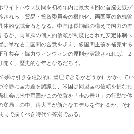
ホワイトハウス訪問を初め年内に最大４回の首脳会談が
移される。貿易・投資委員会の機能化、両国軍の危機管
具体的な試金石となる。中国は長期戦の構えで国力の差
するが、両首脳の個人的信頼が制度化された安定体制へ
置は単なる二国間の合意を超え、多国間主義を補完する
平和共存・協力ウィンウィンの原則が実践されれば、２
り開く」歴史的な年となるだろう。
」の駆け引きを建設的に管理できるかどうかにかかって
つ冷静に国力差を認識し、米国は同盟国の信頼を損なわ
際社会は米中両国がこの位置を「歩み寄り」の行動で体
の変局」の中、両大国が新たなモデルを作れるか。それ
共同で描くべき時代の答案である。