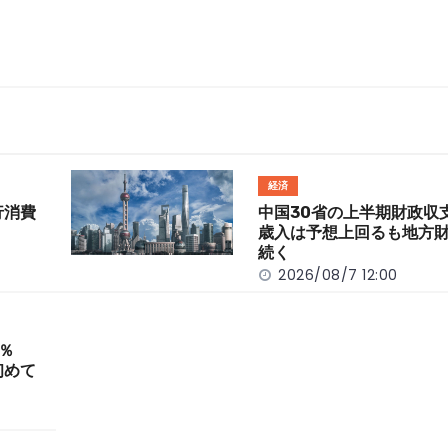
経済
行消費
中国30省の上半期財政
歳入は予想上回るも地方
続く
2026/08/7 12:00
％
初めて