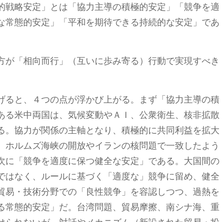
的戦略安定」とは「協力主導の積極的安定」「競争を適
な常態的安定」「平和を期待できる持続的な安定」であ
方が「相向而行」（互いに歩み寄る）行動で実現すべき
げると、４つの点が浮かび上がる。まず「協力主導の積
ある米中両国は、気候変動やＡＩ、公衆衛生、核非拡散
る。協力が関係の主軸となり、積極的に共同利益を拡大
、ホルムズ海峡の開放やイランの核問題で一致したよう
次に「競争を適度に保つ健全な安定」である。大国間の
ではなく、ルールに基づく「適度な」競争に留め、健全
貿易・技術分野での「良性競争」を容認しつつ、過熱を
る常態的安定」だ。台湾問題、貿易摩擦、南シナ海、重