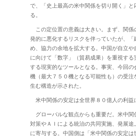
で、「史上最高の米中関係を切り開く」と
る。
この定位置の意義は大きい。まず、関係
発的に悪化するリスクを伴っていたが、「
め、協力の余地を拡大する。中国が自立や
に向けて「数字」（貿易成果）を重視する
する現実的なツールとなる。事実、今回の
機（最大７５０機となる可能性も）の受注
生む構造が示された。
米中関係の安定は全世界８０億人の利益
グローバルな観点からも重要だ。米中関
対策やＡＩによる統治の共同実施、発展途
に寄与する。中国側は「米中関係の安定は