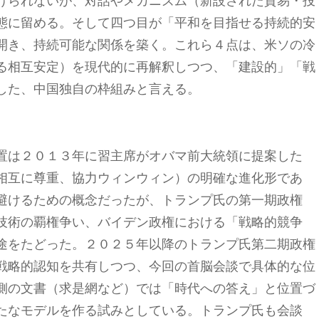
けられないが、対話やメカニズム（新設された貿易・投
態に留める。そして四つ目が「平和を目指せる持続的安
開き、持続可能な関係を築く。これら４点は、米ソの冷
る相互安定）を現代的に再解釈しつつ、「建設的」「戦
した、中国独自の枠組みと言える。
置は２０１３年に習主席がオバマ前大統領に提案した
相互に尊重、協力ウィンウィン）の明確な進化形であ
避けるための概念だったが、トランプ氏の第一期政権
技術の覇権争い、バイデン政権における「戦略的競争
途をたどった。２０２５年以降のトランプ氏第二期政権
戦略的認知を共有しつつ、今回の首脳会談で具体的な位
側の文書（求是網など）では「時代への答え」と位置づ
たなモデルを作る試みとしている。トランプ氏も会談