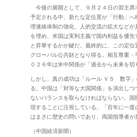
今後の展開として、９月２４日の習主席
予定される中、新たな定位置が「行動」へ
理連絡体制の強化、人的交流の拡大などが
を埋め、米国は実利主義で国内利益を優先
と昇華するかが鍵だ。最終的に、この定位
グローバル公共財となり得る。相互尊重・
０２６年は米中関係が「過去から未来を切
しかし、真の成功は「ルール ＶＳ 数字
る。中国は「対等な大国関係」を演出しつ
ないバランスを取らなければならない。国
現することに注視している。「百年に一度
はまさに歴史の問いであり、両国指導者が
（中国経済新聞）