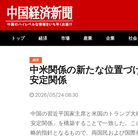
Skip
to
content
トップ
経済
市場
産業
企業
社会
経済
中米関係の新たな位置づ
安定関係
2026/05/24 08:30
中国の習近平国家主席と米国のトランプ大
安定関係」を構築することで一致した。こ
略的指針となるもので、両国民および国際