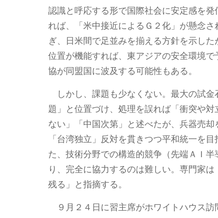
認識と呼応する形で国際社会に安定感を発
れば、「米中接近によるＧ２化」が懸念さ
ぎ、日米間で足並みを揃える方針を示した
位置が機能すれば、東アジアの安全環境で
協が同盟国に波及する可能性もある。
しかし、課題も少なくない。最大の試金
題」と位置づけ、処理を誤れば「衝突や対
ない」「中国次第」と述べたが、兵器売却
「台湾独立」反対を貫きつつ平和統一を目
た、技術分野での構造的競争（先端ＡＩ半
り、完全に協力するのは難しい。専門家は
残る」と指摘する。
９月２４日に習主席がホワイトハウス訪