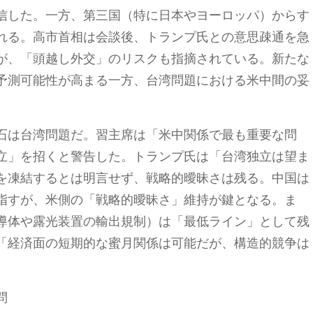
信した。一方、第三国（特に日本やヨーロッパ）からす
れる。高市首相は会談後、トランプ氏との意思疎通を急
が、「頭越し外交」のリスクも指摘されている。新たな
予測可能性が高まる一方、台湾問題における米中間の妥
石は台湾問題だ。習主席は「米中関係で最も重要な問
立」を招くと警告した。トランプ氏は「台湾独立は望ま
を凍結するとは明言せず、戦略的曖昧さは残る。中国は
指すが、米側の「戦略的曖昧さ」維持が鍵となる。ま
導体や露光装置の輸出規制）は「最低ライン」として残
「経済面の短期的な蜜月関係は可能だが、構造的競争は
問