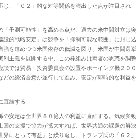
応じ、「Ｇ２」的な対等関係を演出した点が注目され
の「予測可能性」を高める点だ。過去の米中間対立は突
建設的戦略安定」は競争を「抑制可能な範囲」に封じ込
自強を進めつつ米国依存の低減を図り、米国が中間選挙
実利主義を展開する中、この枠組みは両者の思惑を調整
会談では貿易・投資委員会の設置やボーイング機２００
などの経済合意が並行して進み、安定が即時的な利益を
に直結する
係の安定は全世界８０億人の利益に直結する。気候変動
上国の支援で協力が拡大すれば、世界共通の課題の解決
世界にとって有益」と繰り返し、トランプ氏の「Ｇ２」