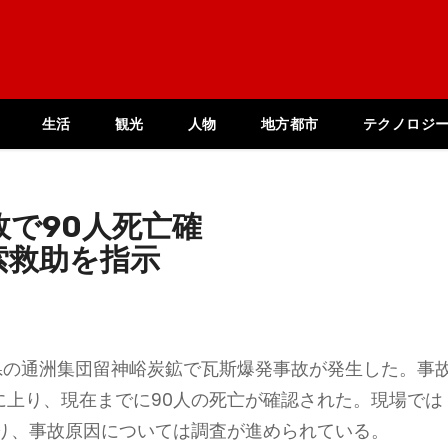
生活
観光
人物
地方都市
テクノロジ
で90人死亡確
索救助を指示
源県の通洲集団留神峪炭鉱で瓦斯爆発事故が発生した。事
に上り、現在までに90人の死亡が確認された。現場では
り、事故原因については調査が進められている。