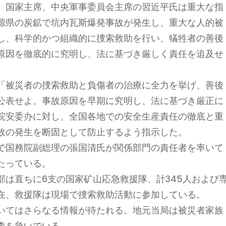
、国家主席、中央軍事委員会主席の習近平氏は重大な指
源県の炭鉱で坑内瓦斯爆発事故が発生し、重大な人的被
し、科学的かつ組織的に捜索救助を行い、犠牲者の善後
原因を徹底的に究明し、法に基づき厳しく責任を追及せ
「被災者の捜索救助と負傷者の治療に全力を挙げ、善後
公表せよ。事故原因を早期に究明し、法に基づき厳正に
院安委办に対し、全国各地での安全生産責任の徹底と重
故の発生を断固として防止するよう指示した。
で国務院副総理の張国清氏が関係部門の責任者を率いて
たっている。
は直ちに6支の国家矿山応急救援隊、計345人および
在、救援隊は現場で捜索救助活動に参加している。
いてはさらなる情報が待たれる。地元当局は被災者家族
査を急いでいる。