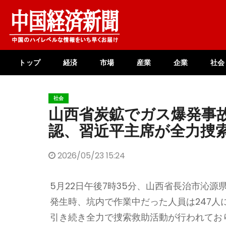
Skip
to
content
トップ
経済
市場
産業
企業
社会
社会
山西省炭鉱でガス爆発事故
認、習近平主席が全力捜
2026/05/23 15:24
5月22日午後7時35分、山西省長治市沁
発生時、坑内で作業中だった人員は247人
引き続き全力で捜索救助活動が行われてお