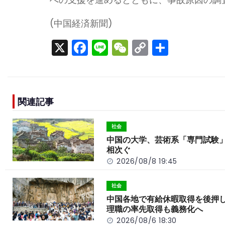
(中国経済新聞)
X
F
Li
W
C
S
a
n
e
o
h
c
e
C
p
ar
e
h
y
e
関連記事
b
a
Li
o
t
n
社会
o
k
中国の大学、芸術系「専門試験
相次ぐ
k
2026/08/8 19:45
社会
中国各地で有給休暇取得を後押
理職の率先取得も義務化へ
2026/08/6 18:30