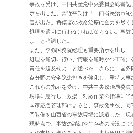
事故を受け、中国共産党中央委員会総書記
示を出した。習近平氏は「山西省長治市沁
害が出た。負傷者の救命治療に全力を尽く
処理を適切に行わなければならない。事故
よ」と強調した。
また、李強国務院総理も重要指示を出し、
処理を適切に行い、情報を適時かつ正確に
責任を追及せよ」と述べた。さらに、国务
点分野の安全隐患排查を強化し、重特大事
これらの指示を受け、中共中央政治局委員
現場に急行し、救援・対応作業の指導に当
国家応急管理部によると、事故発生後、同部
門装備を山西省の事故現場に派遣した。現
現時点で、事故の詳細や生存者の状況につ
への支援を進めるとともに、事故原因の調