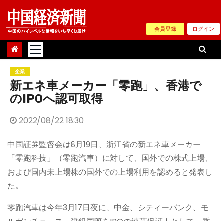
Skip
to
会員登録
ログイン
content
企業
新エネ車メーカー「零跑」、香港で
のIPOへ認可取得
2022/08/22 18:30
中国証券監督会は8月19日、浙江省の新エネ車メーカー
「零跑科技」（零跑汽車）に対して、国外での株式上場、
および国内未上場株の国外での上場利用を認めると発表し
た。
零跑汽車は今年3月17日夜に、中金、シティーバンク、モ