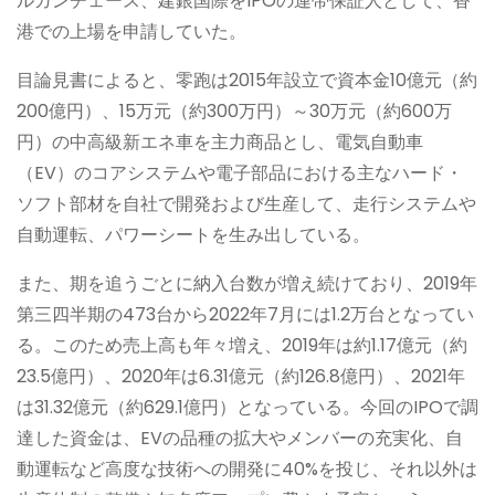
ルガンチェース、建銀国際をIPOの連帯保証人として、香
港での上場を申請していた。
目論見書によると、零跑は2015年設立で資本金10億元（約
200億円）、15万元（約300万円）～30万元（約600万
円）の中高級新エネ車を主力商品とし、電気自動車
（EV）のコアシステムや電子部品における主なハード・
ソフト部材を自社で開発および生産して、走行システムや
自動運転、パワーシートを生み出している。
また、期を追うごとに納入台数が増え続けており、2019年
第三四半期の473台から2022年7月には1.2万台となってい
る。このため売上高も年々増え、2019年は約1.17億元（約
23.5億円）、2020年は6.31億元（約126.8億円）、2021年
は31.32億元（約629.1億円）となっている。今回のIPOで調
達した資金は、EVの品種の拡大やメンバーの充実化、自
動運転など高度な技術への開発に40%を投じ、それ以外は