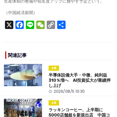
生産体制の整備や知名度アップに費やす予定という。
（中国経済新聞）
X
F
Li
W
C
S
a
n
e
o
h
c
e
C
p
ar
e
h
y
e
b
a
Li
関連記事
o
t
n
企業
o
k
半導体設備大手・中微、純利益
k
310％増へ AI投資拡大が業績押
し上げ
2026/08/5 10:30
企業
ラッキンコーヒー、上半期に
5000店舗超を新規出店 中国コ