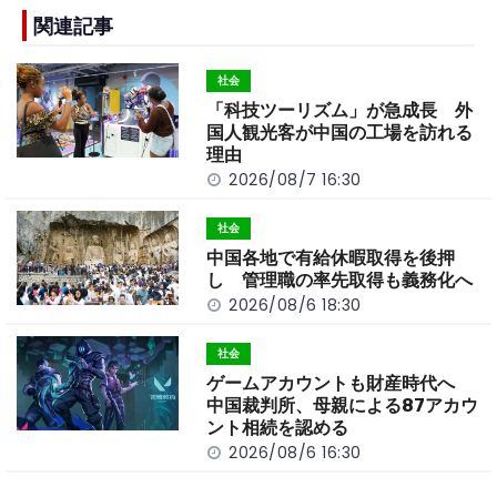
e
h
y
e
b
a
Li
関連記事
o
t
n
社会
o
k
「科技ツーリズム」が急成長 外
k
国人観光客が中国の工場を訪れる
理由
2026/08/7 16:30
社会
中国各地で有給休暇取得を後押
し 管理職の率先取得も義務化へ
2026/08/6 18:30
社会
ゲームアカウントも財産時代へ
中国裁判所、母親による87アカウ
ント相続を認める
2026/08/6 16:30