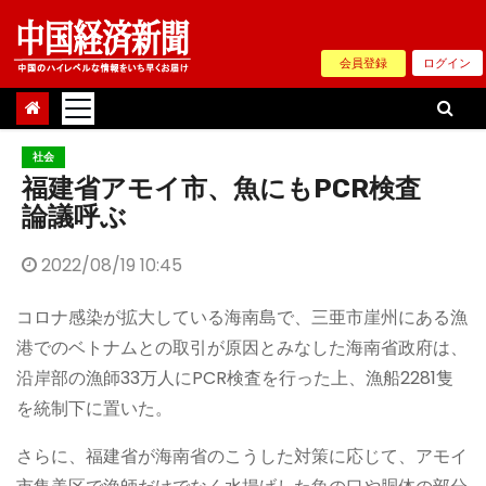
Skip
to
会員登録
ログイン
content
社会
福建省アモイ市、魚にもPCR検査
論議呼ぶ
2022/08/19 10:45
コロナ感染が拡大している海南島で、三亜市崖州にある漁
港でのベトナムとの取引が原因とみなした海南省政府は、
沿岸部の漁師33万人にPCR検査を行った上、漁船2281隻
を統制下に置いた。
さらに、福建省が海南省のこうした対策に応じて、アモイ