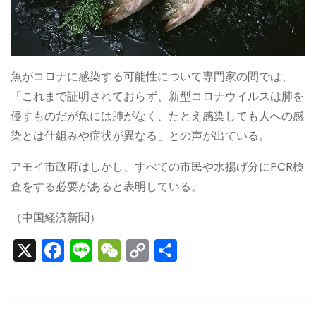
魚がコロナに感染する可能性について専門家の間では、
「これまで証明されておらず、新型コロナウイルスは肺を
侵すものだが魚には肺がなく、たとえ感染しても人への感
染とは仕組みや症状が異なる」との声が出ている。
アモイ市政府はしかし、すべての市民や水揚げ分にPCR検
査をする必要があると表明している。
（中国経済新聞）
X
F
Li
W
C
S
a
n
e
o
h
c
e
C
p
ar