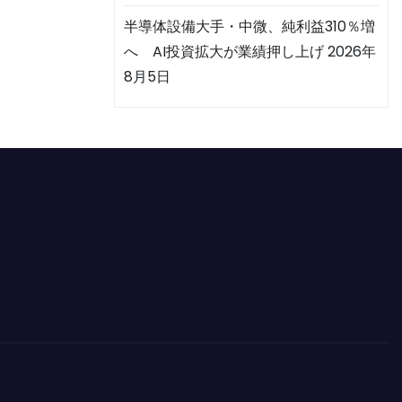
半導体設備大手・中微、純利益310％増
へ AI投資拡大が業績押し上げ
2026年
8月5日