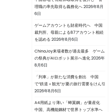
理職の率先取得も義務化へ
2026年8月
6日
ゲームアカウントも財産時代へ 中国
裁判所、母親による87アカウント相続
を認める
2026年8月6日
ChinaJoy来場者数が過去最多 ゲーム
の祭典がAIロボット展示へ進化
2026年
8月6日
「列車」が新たな消費を創出 中国
で“鉄道＋観光”が夏の旅行需要をけん引
2026年8月6日
A4用紙より薄い「蝉翼鋼」が量産化
中国、高機能鋼材で世界トップ水準へ