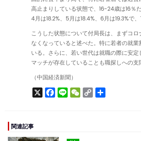
高止まりしている状態で、16-24歳は16
4月は18.2%、5月は18.4%、6月は19.3
こうした状態について付局長は、まずコロ
なくなっていると述べた。特に若者の就業
いる。さらに、若い世代は就職の際に安定
マッチが存在していることも職探しへの支
（中国経済新聞）
X
F
Li
W
C
S
a
n
e
o
h
c
e
C
p
ar
e
h
y
e
関連記事
b
a
Li