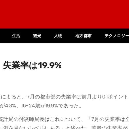
生活
観光
人物
地方都市
テクノロジ
業率は19.9%
によると、7月の都市部の失業率は前月より0.1ポイント
.3%、16-24歳が19.9%であった。
統計局の付凌暉局長はこれについて、「7月の失業率は
に例を見ないレベルにある」と述べた。若者の失業率が