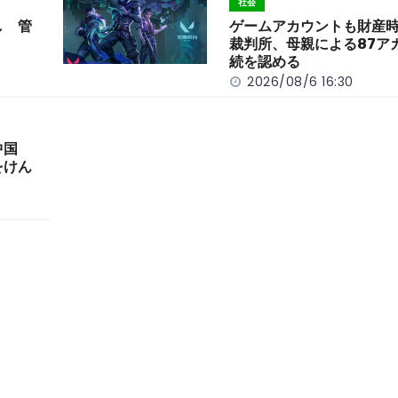
社会
し 管
ゲームアカウントも財産
裁判所、母親による87ア
続を認める
2026/08/6 16:30
中国
をけん