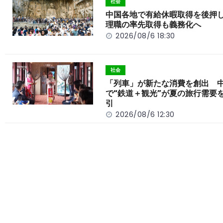
o
t
n
社会
o
k
中国各地で有給休暇取得を後押
理職の率先取得も義務化へ
k
2026/08/6 18:30
社会
「列車」が新たな消費を創出 
で“鉄道＋観光”が夏の旅行需要
引
2026/08/6 12:30