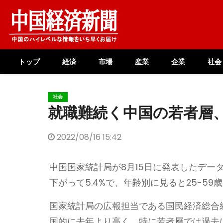
Skip
to
content
トップ
経済
市場
産業
企業
社会
社会
就職難続く中国の若者層、失
2022/08/16 15:42
中国国家統計局が8月15日に発表したデータ
下がって5.4%で、年齢別に見ると25-59歳が4
国家統計局の広報担当である国民経済総合
国的に去年より高く、特に若者層では過去