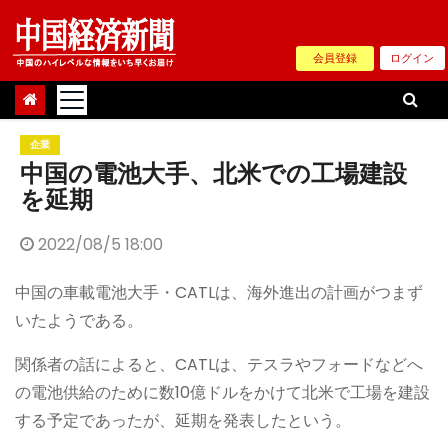
Skip
to
会員登録
ログイン
content
企業
中国の電池大手、北米での工場建設
を延期
2022/08/5 18:00
中国の車載電池大手・CATLは、海外進出の計画がつまず
いたようである。
関係者の話によると、CATLは、テスラやフォードなどへ
の電池供給のために数10億ドルをかけて北米で工場を建設
する予定であったが、延期を発表したという。