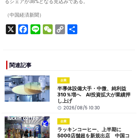
るシェアが38%となる見込みである。
（中国経済新聞）
X
F
Li
W
C
S
a
n
e
o
h
c
e
C
p
ar
e
h
y
e
b
a
Li
関連記事
o
t
n
企業
o
k
半導体設備大手・中微、純利益
k
310％増へ AI投資拡大が業績押
し上げ
2026/08/5 10:30
企業
ラッキンコーヒー、上半期に
5000店舗超を新規出店 中国コ