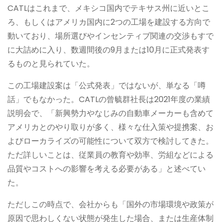
CATLはこれまで、メキシコ国内でテキサス州に近いとこ
ろ、もしくはアメリカ国内に2つの工場を建設する方向で
動いており、場所選びやインセンティブ関連の交渉もすで
に大詰めに入り、数週間後の9月または10月に正式発表す
るものと見られていた。
この工場建設案は「公式発表」ではないが、単なる「噂
話」でもなかった。CATLの曾毓群社長は2021年度の業績
説明会で、「新興勢力やなじみの自動車メーカーも含めて
アメリカとのやり取りが多く、様々な仕入策や提携案、お
よびローカライズの可能性について双方で検討してきた。
ただ詳しいことは、従業員の教育や効率、労組などによる
品質やコストへの影響を考える必要がある」と述べてい
た。
ただしこの時点で、会社からも「国外の市場環境や政策が
原因で思わしくない状態が発生した場合、または生産体制