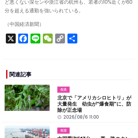
ど悪くない深センや浙江省の杭州も、若者の10%近くが60
分を超える通勤を強いられている。
（中国経済新聞）
X
F
Li
W
C
S
a
n
e
o
h
c
e
C
p
ar
e
h
y
e
b
a
Li
関連記事
o
t
n
生活
o
k
北京で「アメリカシロヒトリ」が
k
大量発生 幼虫が“爆食期”に、防
除が正念場
2026/08/6 11:00
生活