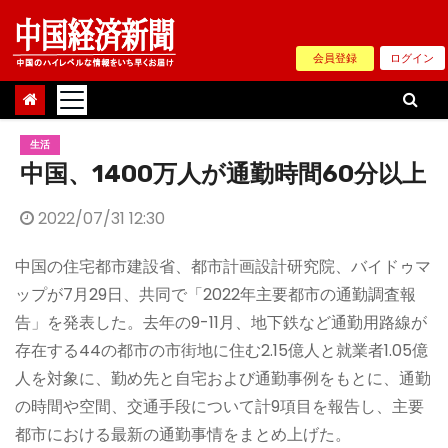
Skip
to
会員登録
ログイン
content
生活
中国、1400万人が通勤時間60分以上
2022/07/31 12:30
中国の住宅都市建設省、都市計画設計研究院、バイドゥマ
ップが7月29日、共同で「2022年主要都市の通勤調査報
告」を発表した。去年の9-11月、地下鉄など通勤用路線が
存在する44の都市の市街地に住む2.15億人と就業者1.05億
人を対象に、勤め先と自宅および通勤事例をもとに、通勤
の時間や空間、交通手段について計9項目を報告し、主要
都市における最新の通勤事情をまとめ上げた。