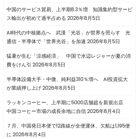
中国のサービス貿易、上半期8.3％増 知識集約型サービ
ス輸出が初めて過半占める
2026年8月5日
AI時代の中核拠点へ 武漢「光谷」が世界を照らす 光
通信・半導体で「世界光谷」を加速
2026年8月5日
猛暑が生む「涼感経済」 中国で水辺レジャーが夏の消
費をけん引
2026年8月5日
半導体設備大手・中微、純利益310％増へ AI投資拡大
が業績押し上げ
2026年8月5日
ラッキンコーヒー、上半期に5000店舗超を新規出店
中国コーヒー市場の成長余地に自信
2026年8月4日
７月、中国発日本便で12路線が全便運休、欠航は1,195便
に
2026年8月4日