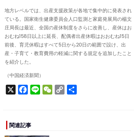
地方レベルでは、出産支援政策が各地で集中的に発表され
ている。国家衛生健康委員会人口監測と家庭発展局の楊文
庄局長は最近、全国の産休制度をさらに改善し、産休はお
おむね158日以上に延長、配偶者出産休暇はおおむね15日
前後、育児休暇はすべて5日から20日の範囲で設け、出
産・子育て・教育費用の軽減に関する規定を追加したこと
を紹介した。
（中国経済新聞）
X
F
Li
W
C
S
a
n
e
o
h
c
e
C
p
ar
e
h
y
e
b
a
Li
関連記事