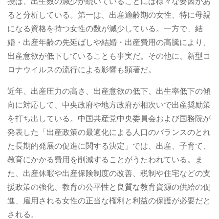
授は、出生数の減少が続いていることには様々な要因があ
ると分析している。第一は、出産適齢期の女性、特に母親
になる資格を持つ女性の数が減少している。一方で、結
婚・出産年齢の先延ばしや結婚・出産費用の高騰により、
出産意欲が低下していることも事実だ。その他に、新型コ
ロナウイルスの流行による影響も顕著だ。
近年、出産圧力の高さ、出産意欲の低下、出生率低下の傾
向に対応して、中央政府や地方政府が相次いで出産奨励策
を打ち出している。中国共産党中央委員会および国務院が
発表した「出産政策の最適化による人口のバランスのとれ
た長期的発展の促進に関する決定」では、出産、子育て、
教育にかかる費用を削減することがうたわれている。ま
た、出産休暇や出産保険制度の改善、税制や住宅などの支
援政策の強化、教育の公平性と良質な教育資源の供給の促
進、雇用される女性の正当な権利と利益の保護が必要だと
される。