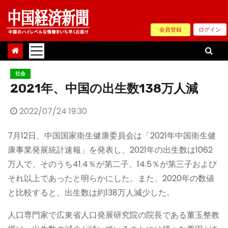
Skip
to
会員登録
ログイン
content
社会
2021年、中国の出生数138万人減
2022/07/24 19:30
7月12日、中国国家衛生健康委員会は「2021年中国衛生健
康事業発展統計速報」を発表し、2021年の出生数は1062
万人で、そのうち41.4％が第二子、14.5％が第三子および
それ以上であったと明らかにした。また、2020年の数値
と比較すると、出生数は約138万人減少した。
人口専門家で広東省人口発展研究院の院長である董玉整教