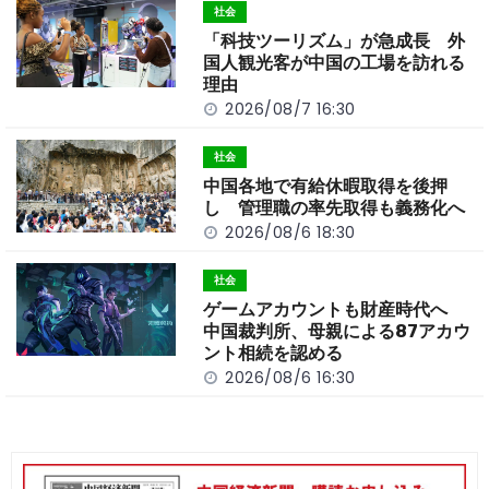
o
t
n
社会
o
k
「科技ツーリズム」が急成長 外
k
国人観光客が中国の工場を訪れる
理由
2026/08/7 16:30
社会
中国各地で有給休暇取得を後押
し 管理職の率先取得も義務化へ
2026/08/6 18:30
社会
ゲームアカウントも財産時代へ
中国裁判所、母親による87アカウ
ント相続を認める
2026/08/6 16:30