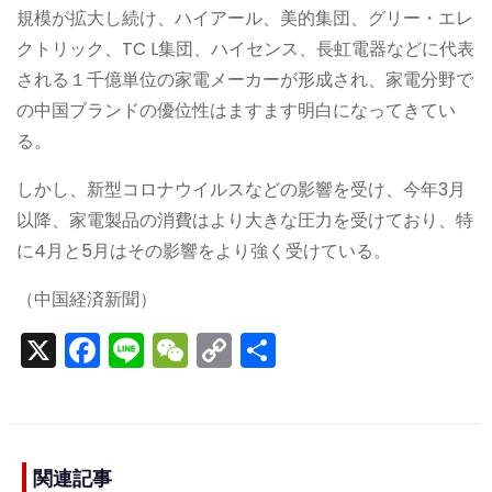
規模が拡大し続け、ハイアール、美的集団、グリー・エレ
クトリック、TC L集団、ハイセンス、長虹電器などに代表
される１千億単位の家電メーカーが形成され、家電分野で
の中国ブランドの優位性はますます明白になってきてい
る。
しかし、新型コロナウイルスなどの影響を受け、今年3月
以降、家電製品の消費はより大きな圧力を受けており、特
に4月と5月はその影響をより強く受けている。
（中国経済新聞）
X
F
Li
W
C
S
a
n
e
o
h
c
e
C
p
ar
e
h
y
e
b
a
Li
関連記事