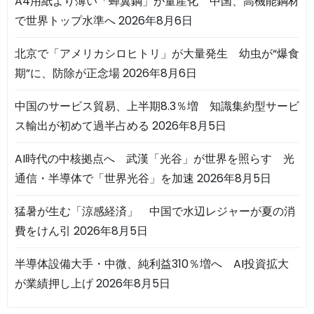
A4用紙より薄い「蝉翼鋼」が量産化 中国、高機能鋼材
で世界トップ水準へ
2026年8月6日
北京で「アメリカシロヒトリ」が大量発生 幼虫が“爆食
期”に、防除が正念場
2026年8月6日
中国のサービス貿易、上半期8.3％増 知識集約型サービ
ス輸出が初めて過半占める
2026年8月5日
AI時代の中核拠点へ 武漢「光谷」が世界を照らす 光
通信・半導体で「世界光谷」を加速
2026年8月5日
猛暑が生む「涼感経済」 中国で水辺レジャーが夏の消
費をけん引
2026年8月5日
半導体設備大手・中微、純利益310％増へ AI投資拡大
が業績押し上げ
2026年8月5日