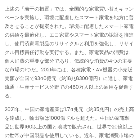
上述の「若干の措置」では、全国的な家電買い替えキャン
ペーンを実施し、環境に配慮したスマート家電を地方に普
及させることが提案された。環境に配慮したスマート家電
の供給を最適化し、エコ家電やスマート家電の認証を推進
し、使用済家電製品のリサイクルと利用を強化し、リサイ
クル目標責任行動を実行する。また、家電製品の消費は、
個人消費の重要な部分であり、伝統的な消費の4つの主要
な市場の1つだ。2021年には、各種家電・AV機器の小売販
売額が全国で9340億元（約18兆8300億円）に達し、家電
流通・生産サービス分野での480万人以上の雇用を促進す
る。
2021年、中国の家電産業は1.74兆元（約35兆円）の売上高
を達成し、輸出額は1000億ドルを超えた。中国の家電製
品は世界160以上の国と地域で販売され、世界で20億以上
の世帯が中国製品を使用している。近年、家電消費市場の