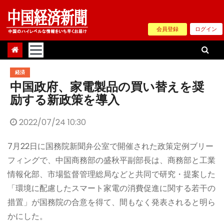
Skip
to
会員登録
ログイン
content
経済
中国政府、家電製品の買い替えを奨
励する新政策を導入
2022/07/24 10:30
7月22日に国務院新聞弁公室で開催された政策定例ブリー
フィングで、中国商務部の盛秋平副部長は、商務部と工業
情報化部、市場監督管理総局などと共同で研究・提案した
「環境に配慮したスマート家電の消費促進に関する若干の
措置」が国務院の合意を得て、間もなく発表されると明ら
かにした。