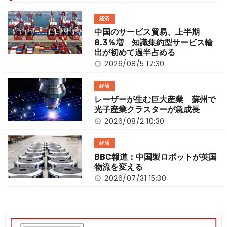
o
t
n
経済
o
k
中国のサービス貿易、上半期
k
8.3％増 知識集約型サービス輸
出が初めて過半占める
2026/08/5 17:30
経済
レーザーが生む巨大産業 蘇州で
光子産業クラスターが急成長
2026/08/2 10:30
経済
BBC報道：中国製ロボットが英国
物流を変える
2026/07/31 15:30