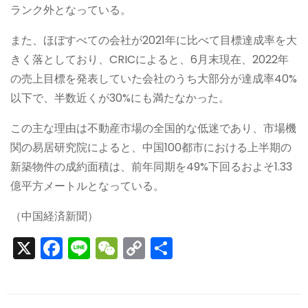
ランク外となっている。
また、ほぼすべての会社が2021年に比べて目標達成率を大
きく落としており、CRICによると、6月末現在、2022年
の売上目標を発表していた会社のうち大部分が達成率40%
以下で、半数近くが30%にも満たなかった。
この主な理由は不動産市場の全国的な低迷であり、市場機
関の易居研究院によると、中国100都市における上半期の
新築物件の成約面積は、前年同期を49%下回るおよそ1.33
億平方メートルとなっている。
（中国経済新聞）
X
F
Li
W
C
S
a
n
e
o
h
c
e
C
p
ar