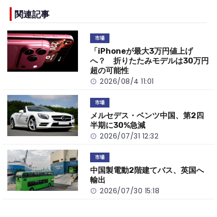
e
h
y
e
b
a
Li
関連記事
o
t
n
市場
o
k
「iPhoneが最大3万円値上げ
k
へ？ 折りたたみモデルは30万円
超の可能性
2026/08/4 11:01
市場
メルセデス・ベンツ中国、第2四
半期に30%急減
2026/07/31 12:32
市場
中国製電動2階建てバス、英国へ
輸出
2026/07/30 15:18