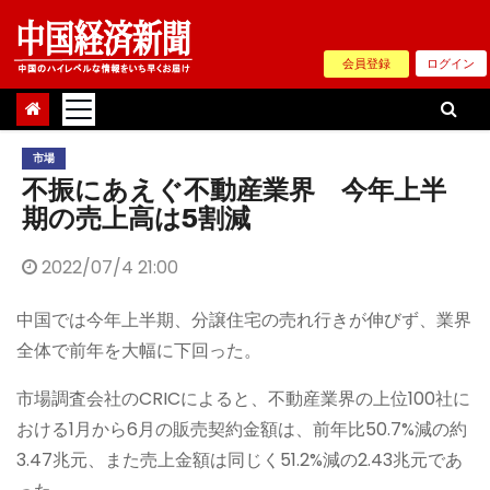
Skip
to
会員登録
ログイン
content
市場
不振にあえぐ不動産業界 今年上半
期の売上高は5割減
2022/07/4 21:00
中国では今年上半期、分譲住宅の売れ行きが伸びず、業界
全体で前年を大幅に下回った。
市場調査会社のCRICによると、不動産業界の上位100社に
おける1月から6月の販売契約金額は、前年比50.7%減の約
3.47兆元、また売上金額は同じく51.2%減の2.43兆元であ