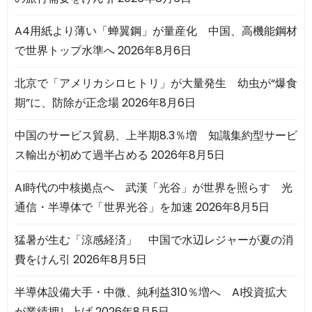
A4用紙より薄い「蝉翼鋼」が量産化 中国、高機能鋼材
で世界トップ水準へ
2026年8月6日
北京で「アメリカシロヒトリ」が大量発生 幼虫が“爆食
期”に、防除が正念場
2026年8月6日
中国のサービス貿易、上半期8.3％増 知識集約型サービ
ス輸出が初めて過半占める
2026年8月5日
AI時代の中核拠点へ 武漢「光谷」が世界を照らす 光
通信・半導体で「世界光谷」を加速
2026年8月5日
猛暑が生む「涼感経済」 中国で水辺レジャーが夏の消
費をけん引
2026年8月5日
半導体設備大手・中微、純利益310％増へ AI投資拡大
が業績押し上げ
2026年8月5日