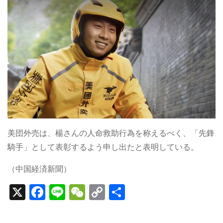
美団外売は、楊さんの人命救助行為を称えるべく、「先鋒
騎手」として表彰するよう申し出たと表明している。
（中国経済新聞）
X
F
Li
W
C
S
a
n
e
o
h