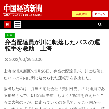
Skip
to
会員登録
ログイン
content
社会
弁当配達員が川に転落したバスの運
転手を救助 上海
2022/06/29 20:00
上海市浦東新区で6月28日、弁当の配達員が、川に転落し
たバスの車内に閉じ込められた運転手を救出した。
救出したのは、弁当の宅配会社「美団外売」の配達員であ
る楊飛さんで、6月28日午前、ちょうど配達を終えたとこ
ろに大勢の人が川に走っていくのを見て、そこへ向かっ