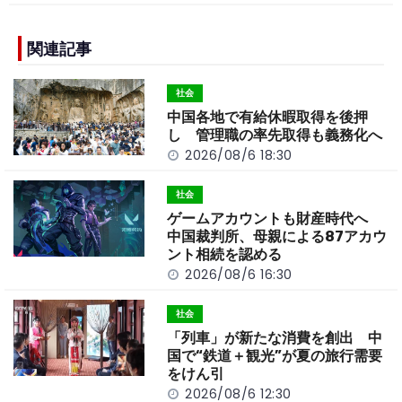
c
e
C
p
ar
e
h
y
e
b
a
Li
関連記事
o
t
n
社会
o
k
中国各地で有給休暇取得を後押
k
し 管理職の率先取得も義務化へ
2026/08/6 18:30
社会
ゲームアカウントも財産時代へ
中国裁判所、母親による87アカウ
ント相続を認める
2026/08/6 16:30
社会
「列車」が新たな消費を創出 中
国で“鉄道＋観光”が夏の旅行需要
をけん引
2026/08/6 12:30