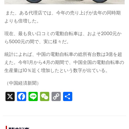
また、ある代理店では、今年の売り上げが去年の同時期
よりも倍増した。
現在、最も良い口コミの電動自転車は、およそ2000元か
ら5000元の間で、実に様々だ。
統計によれば、中国の電動自転車の総所有台数は3億を超
えた。今年1月から4月の期間で、中国全国の電動自転車の
生産量は10％近く増加したという数字が出ている。
（中国経済新聞）
X
F
Li
W
C
S
a
n
e
o
h
c
e
C
p
ar
e
h
y
e