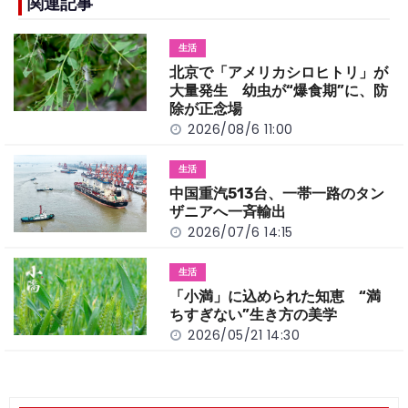
b
a
Li
関連記事
o
t
n
生活
o
k
北京で「アメリカシロヒトリ」が
k
大量発生 幼虫が“爆食期”に、防
除が正念場
2026/08/6 11:00
生活
中国重汽513台、一帯一路のタン
ザニアへ一斉輸出
2026/07/6 14:15
生活
「小満」に込められた知恵 “満
ちすぎない”生き方の美学
2026/05/21 14:30