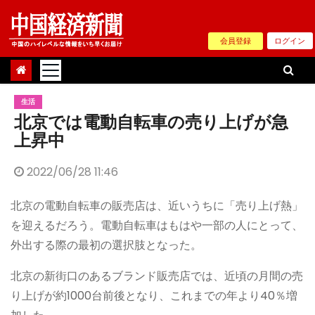
Skip
to
会員登録
ログイン
content
生活
北京では電動自転車の売り上げが急
上昇中
2022/06/28 11:46
北京の電動自転車の販売店は、近いうちに「売り上げ熱」
を迎えるだろう。電動自転車はもはや一部の人にとって、
外出する際の最初の選択肢となった。
北京の新街口のあるブランド販売店では、近頃の月間の売
り上げが約1000台前後となり、これまでの年より40％増