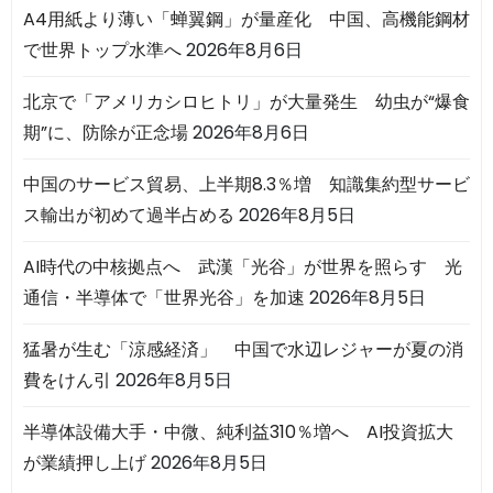
A4用紙より薄い「蝉翼鋼」が量産化 中国、高機能鋼材
で世界トップ水準へ
2026年8月6日
北京で「アメリカシロヒトリ」が大量発生 幼虫が“爆食
期”に、防除が正念場
2026年8月6日
中国のサービス貿易、上半期8.3％増 知識集約型サービ
ス輸出が初めて過半占める
2026年8月5日
AI時代の中核拠点へ 武漢「光谷」が世界を照らす 光
通信・半導体で「世界光谷」を加速
2026年8月5日
猛暑が生む「涼感経済」 中国で水辺レジャーが夏の消
費をけん引
2026年8月5日
半導体設備大手・中微、純利益310％増へ AI投資拡大
が業績押し上げ
2026年8月5日