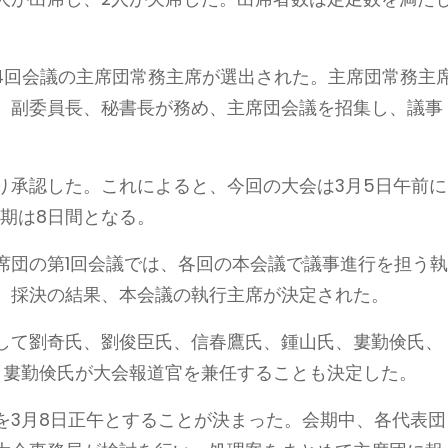
第4回会議の主席団常務主席が選出された。主席団常務主
、副委員長、秘書長が務め、主席団会議を招集し、議事
り承認した。これによると、今回の大会は3月5日午前に
会期は8日間となる。
席団の第1回会議では、各回の本会議で議事進行を担う
。採決の結果、本会議の執行主席が決定された。
して劉奇氏、劉俊臣氏、信春鷹氏、鍾山氏、婁勤倹氏、
、婁勤倹氏が大会報道官を兼任することも決定した。
を3月8日正午とすることが決まった。会期中、各代表団