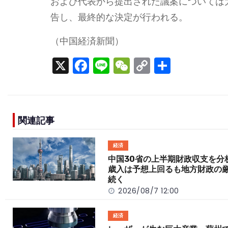
および代表から提出された議案については
告し、最終的な決定が行われる。
（中国経済新聞）
X
F
Li
W
C
S
a
n
e
o
h
c
e
C
p
ar
e
h
y
e
関連記事
b
a
Li
o
t
n
経済
o
k
中国30省の上半期財政収支を
歳入は予想上回るも地方財政の
k
続く
2026/08/7 12:00
経済