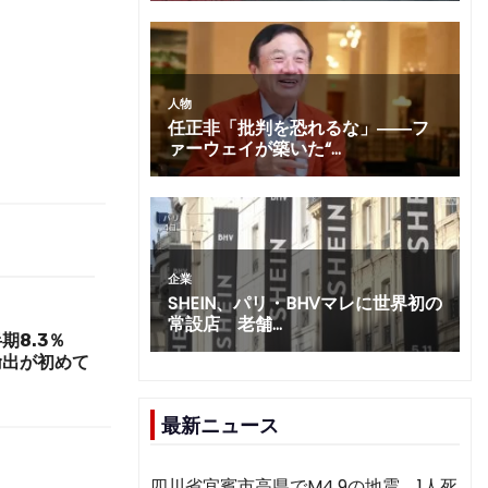
期8.3％
輸出が初めて
最新ニュース
四川省宜賓市高県でM4.9の地震 1人死