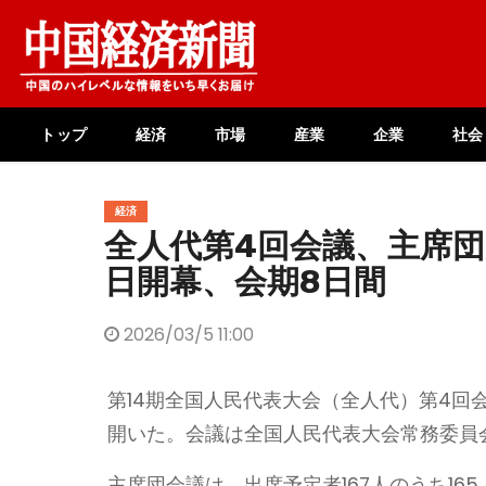
Skip
to
content
トップ
経済
市場
産業
企業
社会
経済
全人代第4回会議、主席団
日開幕、会期8日間
2026/03/5 11:00
第14期全国人民代表大会（全人代）第4回
開いた。会議は全国人民代表大会常務委員
主席団会議は、出席予定者167人のうち1