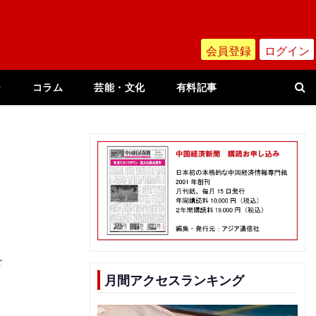
会員登録
ログイン
ー
コラム
芸能・文化
有料記事
を
月間アクセスランキング
し