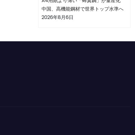
A4用紙より薄い「蝉翼鋼」が量産化
中国、高機能鋼材で世界トップ水準へ
2026年8月6日