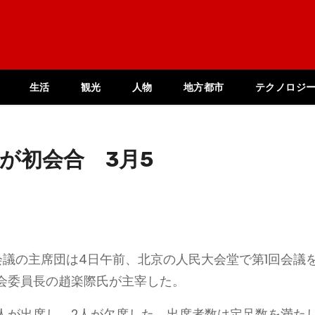
生活
観光
人物
地方都市
テクノロジ
が初会合 3月5
会議の主席団は4日午前、北京の人民大会堂で第1回会議
会委員長の趙楽際氏が主宰した。
65人が出席し、2人が欠席した。出席者数は定足数を満た