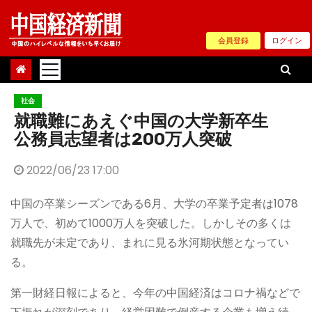
Skip
to
会員登録
ログイン
content
社会
就職難にあえぐ中国の大学新卒生
公務員志望者は200万人突破
2022/06/23 17:00
中国の卒業シーズンである6月、大学の卒業予定者は1078
万人で、初めて1000万人を突破した。しかしその多くは
就職先が未定であり、まれに見る氷河期状態となってい
る。
第一財経日報によると、今年の中国経済はコロナ禍などで