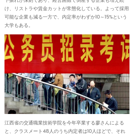
下振れが深刻であり、経営困難で倒産する企業も増え続
け、リストラや賃金カットが常態化している。よって採用
可能な企業も減る一方で、内定率がわずか10～15%という
大学もある。
江西省の交通職業技術学院を今年卒業する廖さんによる
と、クラスメート48人のうち内定者は10人ほどで、それ