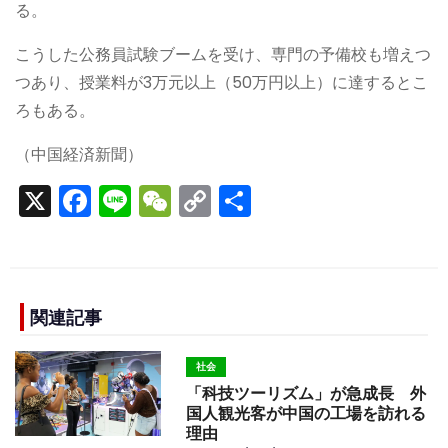
る。
こうした公務員試験ブームを受け、専門の予備校も増えつ
つあり、授業料が3万元以上（50万円以上）に達するとこ
ろもある。
（中国経済新聞）
X
F
Li
W
C
S
a
n
e
o
h
c
e
C
p
ar
e
h
y
e
b
a
Li
関連記事
o
t
n
社会
o
k
「科技ツーリズム」が急成長 外
k
国人観光客が中国の工場を訪れる
理由